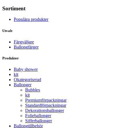
Sortiment
Populära produkter
Utvalt
Färgväljare
Ballongfärger
Produkter
Baby shower
kit
Okategoriserad
Ballonger
Bubbles
kit
Premium­förpackningar
Standard­­förpackningar
Dekorations­ballonger
Folie­­­ballonger
Siffer­­ballonger
Ballong­tillbehör