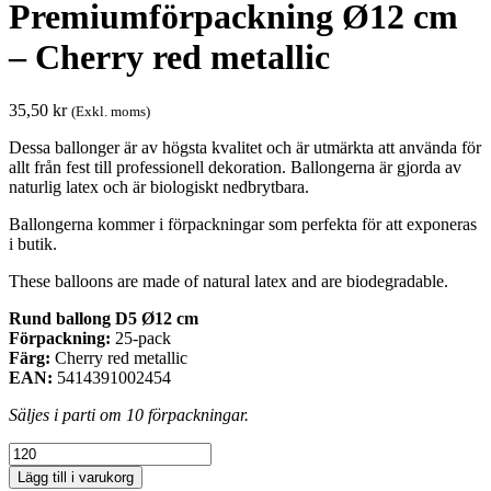
Premiumförpackning Ø12 cm
– Cherry red metallic
35,50
kr
(Exkl. moms)
Dessa ballonger är av högsta kvalitet och är utmärkta att använda för
allt från fest till professionell dekoration. Ballongerna är gjorda av
naturlig latex och är biologiskt nedbrytbara.
Ballongerna kommer i förpackningar som perfekta för att exponeras
i butik.
These balloons are made of natural latex and are biodegradable.
Rund ballong D5 Ø12 cm
Förpackning:
25-pack
Färg:
Cherry red metallic
EAN:
5414391002454
Säljes i parti om 10 förpackningar.
Premiumförpackning
Ø12
Lägg till i varukorg
cm