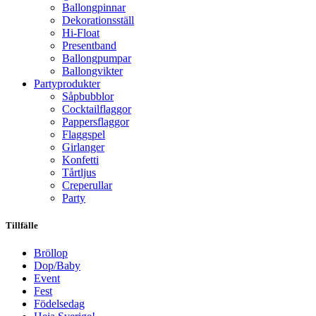
Ballongpinnar
Dekorationsställ
Hi-Float
Presentband
Ballongpumpar
Ballong­vikter
Party­­produkter
Såpbubblor
Cocktail­flaggor
Pappers­flaggor
Flaggspel
Girlanger
Konfetti
Tårtljus
Creperullar
Party
Tillfälle
Bröllop
Dop/Baby
Event
Fest
Födelsedag