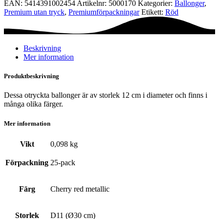
EAN:
5414391002454
Artikelnr:
5000170
Kategorier:
Ballonger
,
-
Premium utan tryck
,
Premium­förpackningar
Etikett:
Röd
Cherry
red
metallic
mängd
Beskrivning
Mer information
Produktbeskrivning
Dessa otryckta ballonger är av storlek 12 cm i diameter och finns i
många olika färger.
Mer information
Vikt
0,098 kg
Förpackning
25-pack
Färg
Cherry red metallic
Storlek
D11 (Ø30 cm)