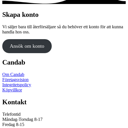
produkten
har
flera
Skapa konto
varianter.
De
Vi säljer bara till återförsäljare så du behöver ett konto för att kunna
olika
handla hos oss.
alternativen
kan
väljas
Ansök om konto
på
produktsidan
Candab
Om Candab
Företagsvision
Integritetspolicy
Köpvillkor
Kontakt
Telefontid
Måndag-Torsdag 8-17
Fredag 8-15