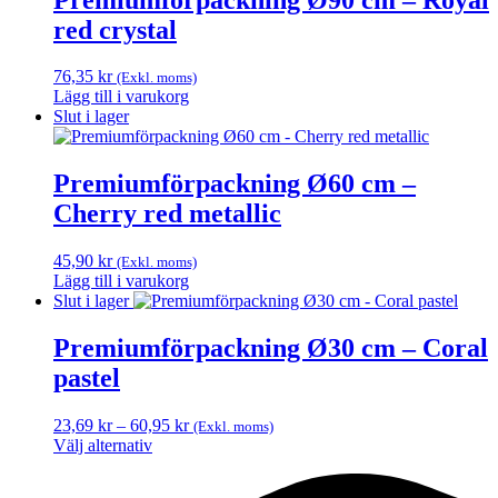
red crystal
76,35
kr
(Exkl. moms)
Lägg till i varukorg
Slut i lager
Premiumförpackning Ø60 cm –
Cherry red metallic
45,90
kr
(Exkl. moms)
Lägg till i varukorg
Slut i lager
Premiumförpackning Ø30 cm – Coral
pastel
Prisintervall:
23,69
kr
–
60,95
kr
(Exkl. moms)
23,69 kr
Välj alternativ
Den
till
här
60,95 kr