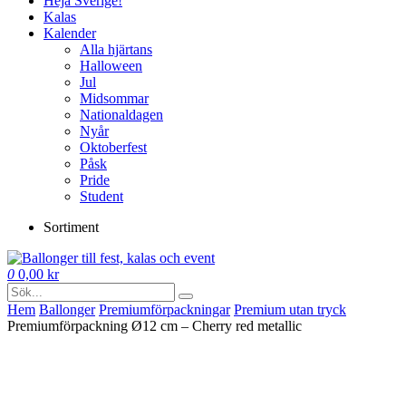
Heja Sverige!
Kalas
Kalender
Alla hjärtans
Halloween
Jul
Midsommar
Nationaldagen
Nyår
Oktoberfest
Påsk
Pride
Student
Sortiment
0
0,00
kr
Hem
Ballonger
Premium­förpackningar
Premium utan tryck
Premiumförpackning Ø12 cm – Cherry red metallic