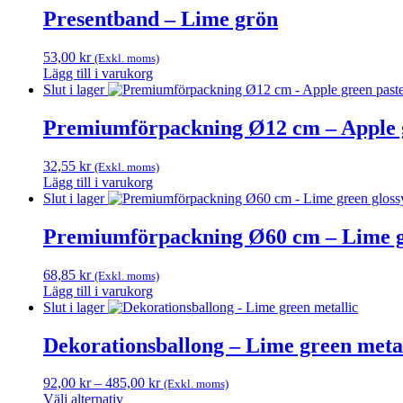
produkten
Presentband – Lime grön
har
flera
53,00
kr
(Exkl. moms)
varianter.
Lägg till i varukorg
De
Slut i lager
olika
alternativen
Premiumförpackning Ø12 cm – Apple g
kan
väljas
på
32,55
kr
(Exkl. moms)
produktsidan
Lägg till i varukorg
Slut i lager
Premiumförpackning Ø60 cm – Lime g
68,85
kr
(Exkl. moms)
Lägg till i varukorg
Slut i lager
Dekorationsballong – Lime green metal
Prisintervall:
92,00
kr
–
485,00
kr
(Exkl. moms)
92,00 kr
Välj alternativ