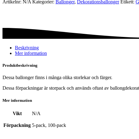
Artikelnr:
N/A
Kategorier:
Ballonger
,
Dekorations­ballonger
Etikett:
G
green
pastel
mängd
Beskrivning
Mer information
Produktbeskrivning
Dessa ballonger finns i många olika storlekar och färger.
Dessa förpackningar är storpack och används oftast av ballongdekorat
Mer information
Vikt
N/A
Förpackning
5-pack, 100-pack