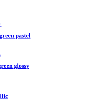
reen pastel
reen glossy
lic