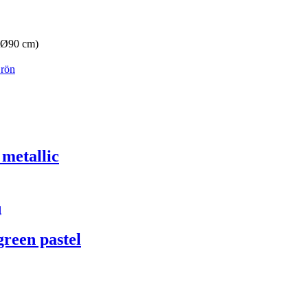
(Ø90 cm)
rön
metallic
reen pastel