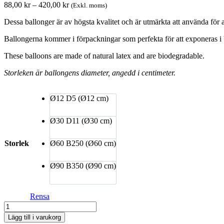
Prisintervall:
88,00
kr
–
420,00
kr
(Exkl. moms)
88,00 kr
Dessa ballonger är av högsta kvalitet och är utmärkta att använda för al
till
420,00 kr
Ballongerna kommer i förpackningar som perfekta för att exponeras i 
These balloons are made of natural latex and are biodegradable.
Storleken är ballongens diameter, angedd i centimeter.
Ø12
D5 (Ø12 cm)
Ø30
D11 (Ø30 cm)
Storlek
Ø60
B250 (Ø60 cm)
Ø90
B350 (Ø90 cm)
Rensa
Dekorationsballong
-
Lägg till i varukorg
Lime