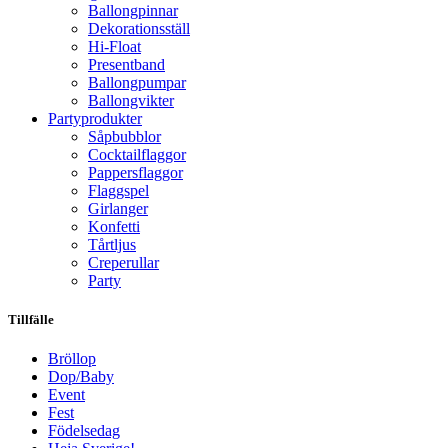
Ballongpinnar
Dekorationsställ
Hi-Float
Presentband
Ballongpumpar
Ballong­vikter
Party­­produkter
Såpbubblor
Cocktail­flaggor
Pappers­flaggor
Flaggspel
Girlanger
Konfetti
Tårtljus
Creperullar
Party
Tillfälle
Bröllop
Dop/Baby
Event
Fest
Födelsedag