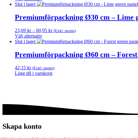
Den
till
Slut i lager
här
485,00 kr
produkten
Premiumförpackning Ø30 cm – Lime g
har
flera
Prisintervall:
23,69
kr
–
60,95
kr
(Exkl. moms)
varianter.
23,69 kr
Välj alternativ
De
Den
till
Slut i lager
olika
här
60,95 kr
alternativen
produkten
Premiumförpackning Ø60 cm – Forest 
kan
har
väljas
flera
på
42,15
kr
(Exkl. moms)
varianter.
produktsidan
Lägg till i varukorg
De
olika
alternativen
kan
väljas
på
produktsidan
Skapa konto