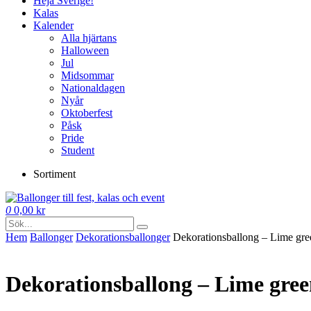
Heja Sverige!
Kalas
Kalender
Alla hjärtans
Halloween
Jul
Midsommar
Nationaldagen
Nyår
Oktoberfest
Påsk
Pride
Student
Sortiment
0
0,00
kr
Hem
Ballonger
Dekorations­ballonger
Dekorationsballong – Lime gree
Dekorationsballong – Lime gree