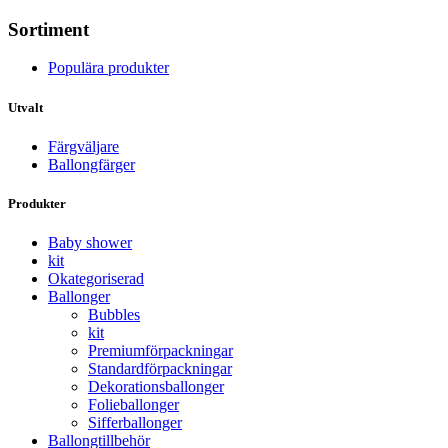
Sortiment
Populära produkter
Utvalt
Färgväljare
Ballongfärger
Produkter
Baby shower
kit
Okategoriserad
Ballonger
Bubbles
kit
Premium­förpackningar
Standard­­förpackningar
Dekorations­ballonger
Folie­­­ballonger
Siffer­­ballonger
Ballong­tillbehör