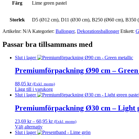
Färg
Lime green pastel
Storlek
D5 (Ø12 cm), D11 (Ø30 cm), B250 (Ø60 cm), B350 
Artikelnr:
N/A
Kategorier:
Ballonger
,
Dekorations­ballonger
Etikett:
G
Passar bra tillsammans med
Slut i lager
Premiumförpackning Ø90 cm – Green 
88,05
kr
(Exkl. moms)
Lägg till i varukorg
Slut i lager
Premiumförpackning Ø30 cm – Light g
Prisintervall:
23,69
kr
–
60,95
kr
(Exkl. moms)
23,69 kr
Välj alternativ
Den
till
Slut i lager
här
60,95 kr