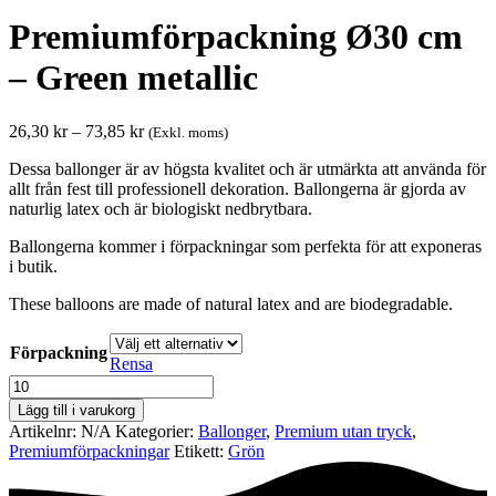
Premiumförpackning Ø30 cm
– Green metallic
Prisintervall:
26,30
kr
–
73,85
kr
(Exkl. moms)
26,30 kr
Dessa ballonger är av högsta kvalitet och är utmärkta att använda för
till
allt från fest till professionell dekoration. Ballongerna är gjorda av
73,85 kr
naturlig latex och är biologiskt nedbrytbara.
Ballongerna kommer i förpackningar som perfekta för att exponeras
i butik.
These balloons are made of natural latex and are biodegradable.
Förpackning
Rensa
Premiumförpackning
Ø30
Lägg till i varukorg
cm
Artikelnr:
N/A
Kategorier:
Ballonger
,
Premium utan tryck
,
-
Premium­förpackningar
Etikett:
Grön
Green
metallic