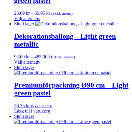
green pastel
varianter.
De
olika
Prisintervall:
23,69
kr
–
60,95
kr
(Exkl. moms)
alternativen
23,69 kr
Välj alternativ
kan
Den
till
Slut i lager
väljas
här
60,95 kr
på
produkten
Dekorationsballong – Light green
produktsidan
har
metallic
flera
varianter.
De
Prisintervall:
92,00
kr
–
485,00
kr
(Exkl. moms)
olika
92,00 kr
Välj alternativ
alternativen
Den
till
Slut i lager
kan
här
485,00 kr
väljas
produkten
på
har
Premiumförpackning Ø90 cm – Light
produktsidan
flera
green pastel
varianter.
De
olika
76,35
kr
(Exkl. moms)
alternativen
Lägg till i varukorg
kan
Slut i lager
väljas
på
produktsidan