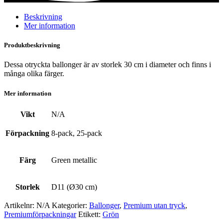
mängd
Beskrivning
Mer information
Produktbeskrivning
Dessa otryckta ballonger är av storlek 30 cm i diameter och finns i
många olika färger.
Mer information
Vikt
N/A
Förpackning
8-pack, 25-pack
Färg
Green metallic
Storlek
D11 (Ø30 cm)
Artikelnr:
N/A
Kategorier:
Ballonger
,
Premium utan tryck
,
Premium­förpackningar
Etikett:
Grön