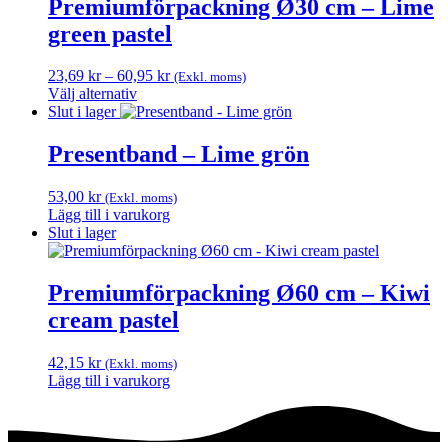
Premiumförpackning Ø30 cm – Lime
green pastel
Prisintervall:
23,69
kr
–
60,95
kr
(Exkl. moms)
23,69 kr
Välj alternativ
Den
till
Slut i lager
här
60,95 kr
produkten
Presentband – Lime grön
har
flera
53,00
kr
(Exkl. moms)
varianter.
Lägg till i varukorg
De
Slut i lager
olika
alternativen
kan
Premiumförpackning Ø60 cm – Kiwi
väljas
på
cream pastel
produktsidan
42,15
kr
(Exkl. moms)
Lägg till i varukorg