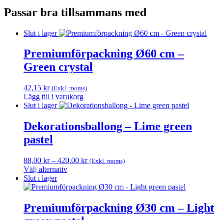
Passar bra tillsammans med
Slut i lager
Premiumförpackning Ø60 cm –
Green crystal
42,15
kr
(Exkl. moms)
Lägg till i varukorg
Slut i lager
Dekorationsballong – Lime green
pastel
Prisintervall:
88,00
kr
–
420,00
kr
(Exkl. moms)
88,00 kr
Välj alternativ
Den
till
Slut i lager
här
420,00 kr
produkten
har
Premiumförpackning Ø30 cm – Light
flera