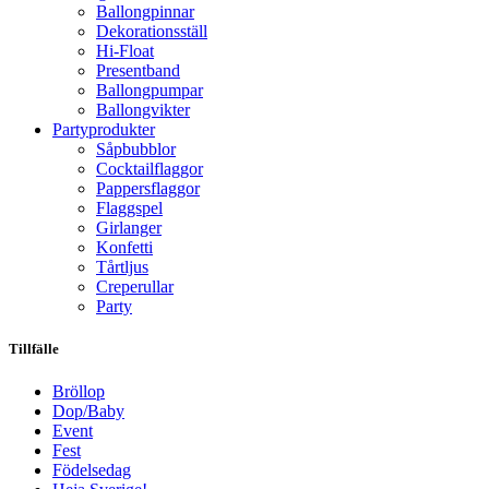
Ballongpinnar
Dekorationsställ
Hi-Float
Presentband
Ballongpumpar
Ballong­vikter
Party­­produkter
Såpbubblor
Cocktail­flaggor
Pappers­flaggor
Flaggspel
Girlanger
Konfetti
Tårtljus
Creperullar
Party
Tillfälle
Bröllop
Dop/Baby
Event
Fest
Födelsedag