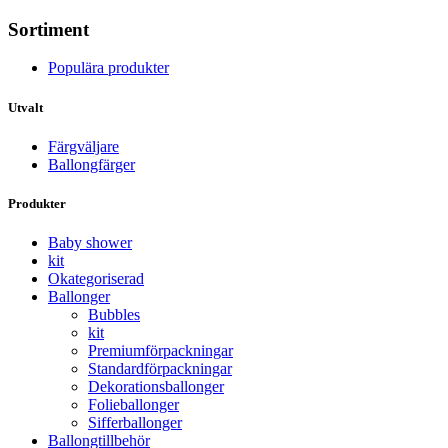
Sortiment
Populära produkter
Utvalt
Färgväljare
Ballongfärger
Produkter
Baby shower
kit
Okategoriserad
Ballonger
Bubbles
kit
Premium­förpackningar
Standard­­förpackningar
Dekorations­ballonger
Folie­­­ballonger
Siffer­­ballonger
Ballong­tillbehör