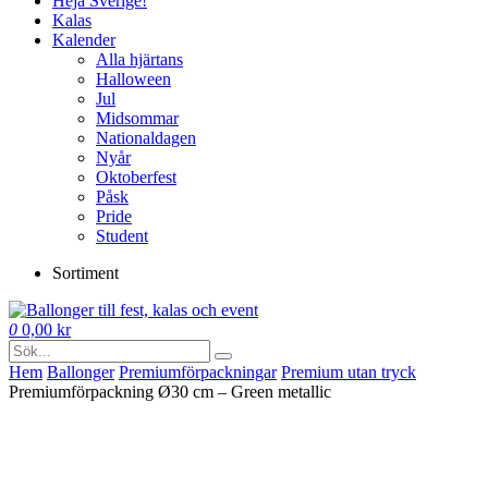
Heja Sverige!
Kalas
Kalender
Alla hjärtans
Halloween
Jul
Midsommar
Nationaldagen
Nyår
Oktoberfest
Påsk
Pride
Student
Sortiment
0
0,00
kr
Hem
Ballonger
Premium­förpackningar
Premium utan tryck
Premiumförpackning Ø30 cm – Green metallic