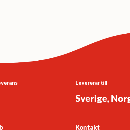
everans
Levererar till
Sverige, Nor
b
Kontakt