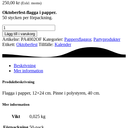
250,00
kr
(Exkl. moms)
Oktoberfest-flagga i papper.
50 stycken per förpackning.
Pappersflagga
-
Lägg till i varukorg
Oktoberfest
Artikelnr:
PA4002OF
Kategorier:
Pappers­flaggor
,
Party­­produkter
mängd
Etikett:
Oktoberfest
Tillfälle:
Kalender
Beskrivning
Mer information
Produktbeskrivning
Flagga i papper, 12×24 cm. Pinne i polystyren, 40 cm.
Mer information
Vikt
0,025 kg
Förpackning
50-pack