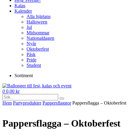
Heja Sverige!
Kalas
Kalender
Alla hjärtans
Halloween
Jul
Midsommar
Nationaldagen
Nyår
Oktoberfest
Påsk
Pride
Student
Sortiment
0
0,00
kr
Hem
Party­­produkter
Pappers­flaggor
Pappersflagga – Oktoberfest
Pappersflagga – Oktoberfest