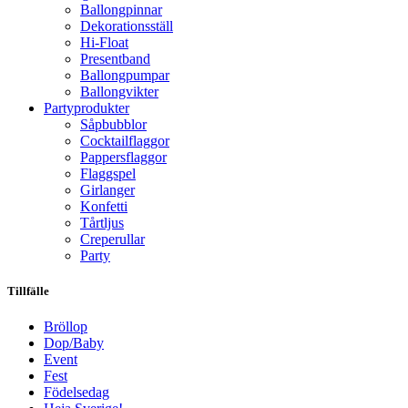
Ballongpinnar
Dekorationsställ
Hi-Float
Presentband
Ballongpumpar
Ballong­vikter
Party­­produkter
Såpbubblor
Cocktail­flaggor
Pappers­flaggor
Flaggspel
Girlanger
Konfetti
Tårtljus
Creperullar
Party
Tillfälle
Bröllop
Dop/Baby
Event
Fest
Födelsedag