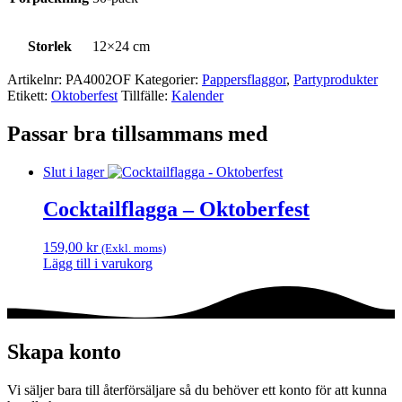
Storlek
12×24 cm
Artikelnr:
PA4002OF
Kategorier:
Pappers­flaggor
,
Party­­produkter
Etikett:
Oktoberfest
Tillfälle:
Kalender
Passar bra tillsammans med
Slut i lager
Cocktailflagga – Oktoberfest
159,00
kr
(Exkl. moms)
Lägg till i varukorg
Skapa konto
Vi säljer bara till återförsäljare så du behöver ett konto för att kunna