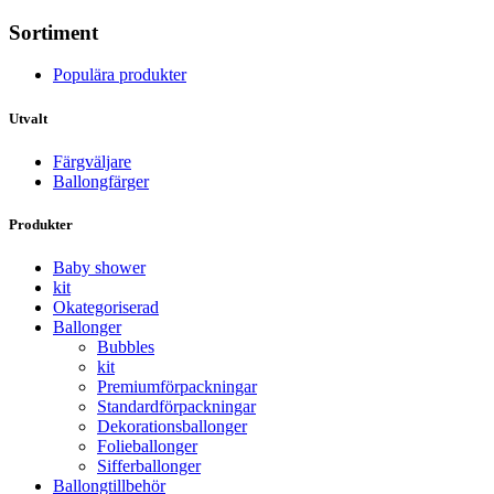
Sortiment
Populära produkter
Utvalt
Färgväljare
Ballongfärger
Produkter
Baby shower
kit
Okategoriserad
Ballonger
Bubbles
kit
Premium­förpackningar
Standard­­förpackningar
Dekorations­ballonger
Folie­­­ballonger
Siffer­­ballonger
Ballong­tillbehör