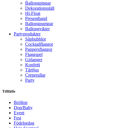
Ballongpinnar
Dekorationsställ
Hi-Float
Presentband
Ballongpumpar
Ballong­vikter
Party­­produkter
Såpbubblor
Cocktail­flaggor
Pappers­flaggor
Flaggspel
Girlanger
Konfetti
Tårtljus
Creperullar
Party
Tillfälle
Bröllop
Dop/Baby
Event
Fest
Födelsedag