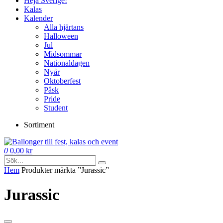
Heja Sverige!
Kalas
Kalender
Alla hjärtans
Halloween
Jul
Midsommar
Nationaldagen
Nyår
Oktoberfest
Påsk
Pride
Student
Sortiment
0
0,00
kr
Hem
Produkter märkta ”Jurassic”
Jurassic