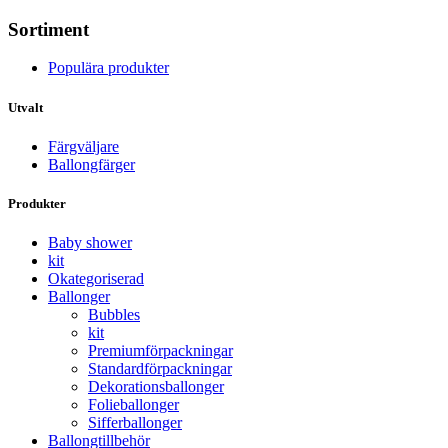
Sortiment
Populära produkter
Utvalt
Färgväljare
Ballongfärger
Produkter
Baby shower
kit
Okategoriserad
Ballonger
Bubbles
kit
Premium­förpackningar
Standard­­förpackningar
Dekorations­ballonger
Folie­­­ballonger
Siffer­­ballonger
Ballong­tillbehör