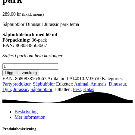
289,00
kr
(Exkl. moms)
Såpbubblor Dinusaur Jurassic park tema
Såpbubbleburk med 60 ml
Förpackning:
36-pack
EAN:
8680838563667
Säljes i parti om hela kartonger
Såpbubblor
Dinusaur
Lägg till i varukorg
Jurassic
EAN:
8680838563667
Artikelnr:
PAI4010-VJ3650
Kategorier:
park
Party­­produkter
,
Såpbubblor
Etiketter:
Animal
,
Animals
,
Dinusaur
,
mängd
Djur
,
Jurassic
,
Såpbubblor
Tillfällen:
Fest
,
Kalas
Beskrivning
Mer information
Produktbeskrivning