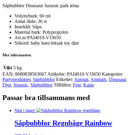
Såpbubblor Dinusaur Jurassic park tema
Volym/burk: 60 ml
Antal /låda: 36 st
Innehåll: Såpa
Material burk: Polypropylen
Art.nr PAI4010-VJ3650
Sökord: baby barn leksak toy djur
Mer information
Vikt
5 kg
EAN:
8680838563667
Artikelnr:
PAI4010-VJ3650
Kategorier:
Party­­produkter
,
Såpbubblor
Etiketter:
Animal
,
Animals
,
Dinusaur
,
Djur
,
Jurassic
,
Såpbubblor
Tillfällen:
Fest
,
Kalas
Passar bra tillsammans med
Slut i lager
Såpbubblor Regnbåge Rainbow