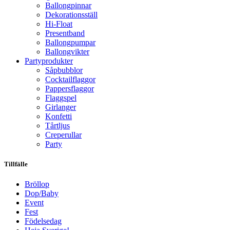
Ballongpinnar
Dekorationsställ
Hi-Float
Presentband
Ballongpumpar
Ballong­vikter
Party­­produkter
Såpbubblor
Cocktail­flaggor
Pappers­flaggor
Flaggspel
Girlanger
Konfetti
Tårtljus
Creperullar
Party
Tillfälle
Bröllop
Dop/Baby
Event
Fest
Födelsedag