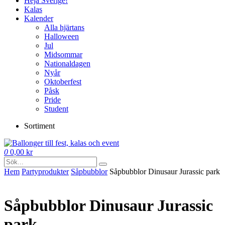
Heja Sverige!
Kalas
Kalender
Alla hjärtans
Halloween
Jul
Midsommar
Nationaldagen
Nyår
Oktoberfest
Påsk
Pride
Student
Sortiment
0
0,00
kr
Hem
Party­­produkter
Såpbubblor
Såpbubblor Dinusaur Jurassic park
Såpbubblor Dinusaur Jurassic
park