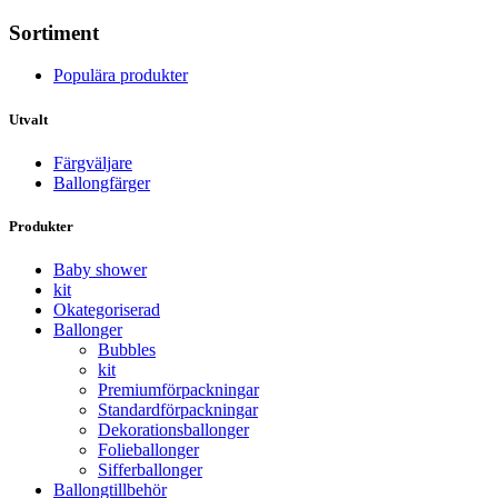
Sortiment
Populära produkter
Utvalt
Färgväljare
Ballongfärger
Produkter
Baby shower
kit
Okategoriserad
Ballonger
Bubbles
kit
Premium­förpackningar
Standard­­förpackningar
Dekorations­ballonger
Folie­­­ballonger
Siffer­­ballonger
Ballong­tillbehör