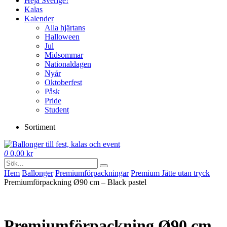
Heja Sverige!
Kalas
Kalender
Alla hjärtans
Halloween
Jul
Midsommar
Nationaldagen
Nyår
Oktoberfest
Påsk
Pride
Student
Sortiment
0
0,00
kr
Hem
Ballonger
Premium­förpackningar
Premium Jätte utan tryck
Premiumförpackning Ø90 cm – Black pastel
Premiumförpackning Ø90 cm