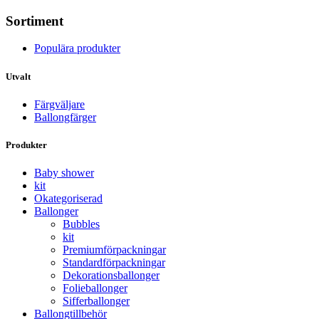
Sortiment
Populära produkter
Utvalt
Färgväljare
Ballongfärger
Produkter
Baby shower
kit
Okategoriserad
Ballonger
Bubbles
kit
Premium­förpackningar
Standard­­förpackningar
Dekorations­ballonger
Folie­­­ballonger
Siffer­­ballonger
Ballong­tillbehör