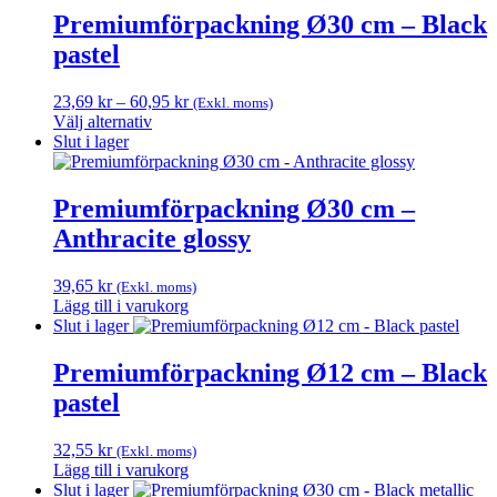
Premiumförpackning Ø30 cm – Black
pastel
Prisintervall:
23,69
kr
–
60,95
kr
(Exkl. moms)
23,69 kr
Välj alternativ
Den
till
Slut i lager
här
60,95 kr
produkten
har
Premiumförpackning Ø30 cm –
flera
Anthracite glossy
varianter.
De
olika
39,65
kr
(Exkl. moms)
alternativen
Lägg till i varukorg
kan
Slut i lager
väljas
på
Premiumförpackning Ø12 cm – Black
produktsidan
pastel
32,55
kr
(Exkl. moms)
Lägg till i varukorg
Slut i lager