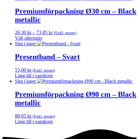
Premiumförpackning Ø30 cm – Black
metallic
Prisintervall:
26,30
kr
–
73,85
kr
(Exkl. moms)
26,30 kr
Välj alternativ
Den
till
Slut i lager
här
73,85 kr
produkten
Presentband – Svart
har
flera
53,00
kr
(Exkl. moms)
varianter.
Lägg till i varukorg
De
Slut i lager
olika
alternativen
Premiumförpackning Ø90 cm – Black
kan
väljas
metallic
på
produktsidan
88,05
kr
(Exkl. moms)
Lägg till i varukorg