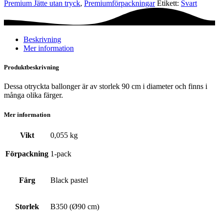
Premium Jätte utan tryck
,
Premium­förpackningar
Etikett:
Svart
Black
pastel
mängd
Beskrivning
Mer information
Produktbeskrivning
Dessa otryckta ballonger är av storlek 90 cm i diameter och finns i
många olika färger.
Mer information
Vikt
0,055 kg
Förpackning
1-pack
Färg
Black pastel
Storlek
B350 (Ø90 cm)