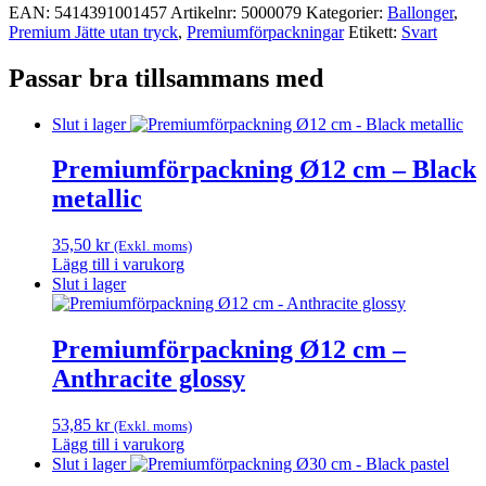
EAN:
5414391001457
Artikelnr:
5000079
Kategorier:
Ballonger
,
Premium Jätte utan tryck
,
Premium­förpackningar
Etikett:
Svart
Passar bra tillsammans med
Slut i lager
Premiumförpackning Ø12 cm – Black
metallic
35,50
kr
(Exkl. moms)
Lägg till i varukorg
Slut i lager
Premiumförpackning Ø12 cm –
Anthracite glossy
53,85
kr
(Exkl. moms)
Lägg till i varukorg
Slut i lager