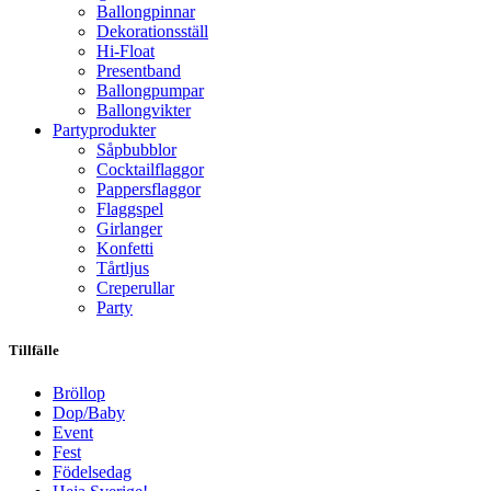
Ballongpinnar
Dekorationsställ
Hi-Float
Presentband
Ballongpumpar
Ballong­vikter
Party­­produkter
Såpbubblor
Cocktail­flaggor
Pappers­flaggor
Flaggspel
Girlanger
Konfetti
Tårtljus
Creperullar
Party
Tillfälle
Bröllop
Dop/Baby
Event
Fest
Födelsedag