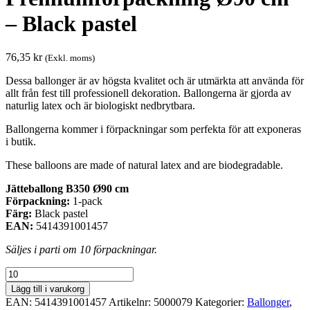
– Black pastel
76,35
kr
(Exkl. moms)
Dessa ballonger är av högsta kvalitet och är utmärkta att använda för
allt från fest till professionell dekoration. Ballongerna är gjorda av
naturlig latex och är biologiskt nedbrytbara.
Ballongerna kommer i förpackningar som perfekta för att exponeras
i butik.
These balloons are made of natural latex and are biodegradable.
Jätteballong B350 Ø90 cm
Förpackning:
1-pack
Färg:
Black pastel
EAN:
5414391001457
Säljes i parti om 10 förpackningar.
Premiumförpackning
Ø90
Lägg till i varukorg
cm
EAN:
5414391001457
Artikelnr:
5000079
Kategorier:
Ballonger
,
-