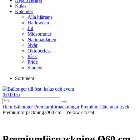
Heja Sverige!
Kalas
Kalender
Alla hjärtans
Halloween
Jul
Midsommar
Nationaldagen
Nyår
Oktoberfest
Påsk
Pride
Student
Sortiment
0
0,00
kr
Hem
Ballonger
Premium­förpackningar
Premium Jätte utan tryck
Premiumförpackning Ø60 cm – Yellow crystal
Premiumförpackning Ø60 cm