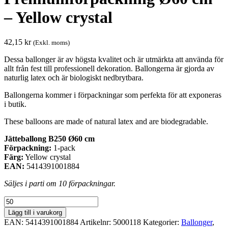
– Yellow crystal
42,15
kr
(Exkl. moms)
Dessa ballonger är av högsta kvalitet och är utmärkta att använda för
allt från fest till professionell dekoration. Ballongerna är gjorda av
naturlig latex och är biologiskt nedbrytbara.
Ballongerna kommer i förpackningar som perfekta för att exponeras
i butik.
These balloons are made of natural latex and are biodegradable.
Jätteballong B250 Ø60 cm
Förpackning:
1-pack
Färg:
Yellow crystal
EAN:
5414391001884
Säljes i parti om 10 förpackningar.
Premiumförpackning
Ø60
Lägg till i varukorg
cm
EAN:
5414391001884
Artikelnr:
5000118
Kategorier:
Ballonger
,
-