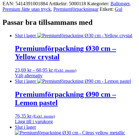
EAN:
5414391001884
Artikelnr:
5000118
Kategorier:
Ballonger
,
Premium Jätte utan tryck
,
Premium­förpackningar
Etikett:
Gul
Passar bra tillsammans med
Slut i lager
Premiumförpackning Ø30 cm –
Yellow crystal
Prisintervall:
23,69
kr
–
60,95
kr
(Exkl. moms)
23,69 kr
Välj alternativ
Den
till
Slut i lager
här
60,95 kr
produkten
Premiumförpackning Ø90 cm –
har
Lemon pastel
flera
varianter.
De
76,35
kr
(Exkl. moms)
olika
Lägg till i varukorg
alternativen
Slut i lager
kan
väljas