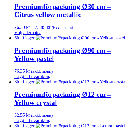
på
Premiumförpackning Ø30 cm –
produktsidan
Citrus yellow metallic
Prisintervall:
26,30
kr
–
73,85
kr
(Exkl. moms)
26,30 kr
Välj alternativ
Den
till
Slut i lager
här
73,85 kr
produkten
Premiumförpackning Ø90 cm –
har
Yellow pastel
flera
varianter.
De
76,35
kr
(Exkl. moms)
olika
Lägg till i varukorg
alternativen
Slut i lager
kan
väljas
Premiumförpackning Ø12 cm –
på
Yellow crystal
produktsidan
32,55
kr
(Exkl. moms)
Lägg till i varukorg
Slut i lager