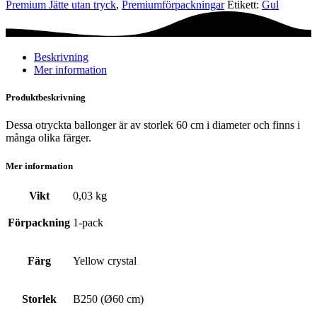
Premium Jätte utan tryck
,
Premium­förpackningar
Etikett:
Gul
Yellow
crystal
mängd
Beskrivning
Mer information
Produktbeskrivning
Dessa otryckta ballonger är av storlek 60 cm i diameter och finns i
många olika färger.
Mer information
Vikt
0,03 kg
Förpackning
1-pack
Färg
Yellow crystal
Storlek
B250 (Ø60 cm)