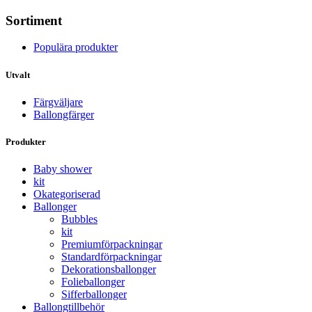
Sortiment
Populära produkter
Utvalt
Färgväljare
Ballongfärger
Produkter
Baby shower
kit
Okategoriserad
Ballonger
Bubbles
kit
Premium­förpackningar
Standard­­förpackningar
Dekorations­ballonger
Folie­­­ballonger
Siffer­­ballonger
Ballong­tillbehör