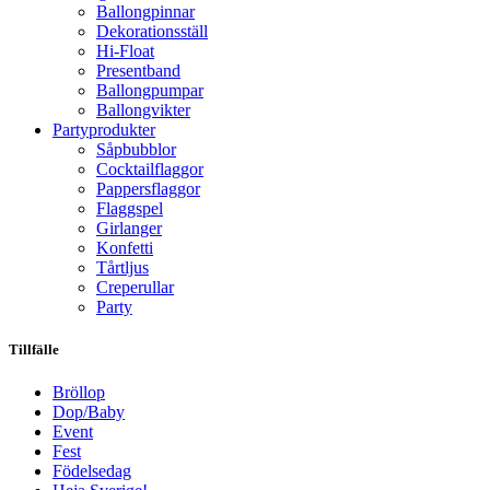
Ballongpinnar
Dekorationsställ
Hi-Float
Presentband
Ballongpumpar
Ballong­vikter
Party­­produkter
Såpbubblor
Cocktail­flaggor
Pappers­flaggor
Flaggspel
Girlanger
Konfetti
Tårtljus
Creperullar
Party
Tillfälle
Bröllop
Dop/Baby
Event
Fest
Födelsedag