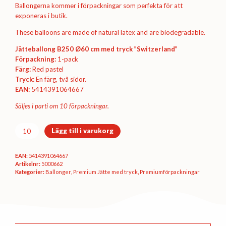
Ballongerna kommer i förpackningar som perfekta för att
exponeras i butik.
These balloons are made of natural latex and are biodegradable.
Jätteballong B250 Ø60 cm med tryck ”Switzerland”
Förpackning:
1-pack
Färg:
Red pastel
Tryck:
En färg, två sidor.
EAN:
5414391064667
Säljes i parti om 10 förpackningar.
Premiumförpackning
Lägg till i varukorg
Ø60
cm
EAN:
5414391064667
-
Artikelnr:
5000662
Switzerland
Kategorier:
Ballonger
,
Premium Jätte med tryck
,
Premium­förpackningar
mängd