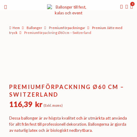
0
Hem
Ballonger
Premium­förpackningar
Premium Jätte med
tryck
Premiumförpackning Ø60 cm – Switzerland
PREMIUMFÖRPACKNING Ø60 CM –
SWITZERLAND
116,39
kr
(Exkl. moms)
Dessa ballonger är av högsta kvalitet och är utmärkta att använda
för allt från fest till professionell dekoration. Ballongerna är gjorda
av naturlig latex och är biologiskt nedbrytbara.