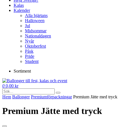
Heja Sverige!
Kalas
Kalender
Alla hjärtans
Halloween
Jul
Midsommar
Nationaldagen
Nyår
Oktoberfest
Påsk
Pride
Student
Sortiment
0
0,00
kr
Hem
Ballonger
Premium­förpackningar
Premium Jätte med tryck
Premium Jätte med tryck