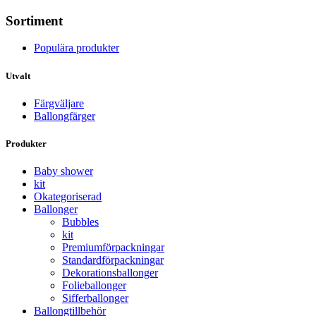
Sortiment
Populära produkter
Utvalt
Färgväljare
Ballongfärger
Produkter
Baby shower
kit
Okategoriserad
Ballonger
Bubbles
kit
Premium­förpackningar
Standard­­förpackningar
Dekorations­ballonger
Folie­­­ballonger
Siffer­­ballonger
Ballong­tillbehör