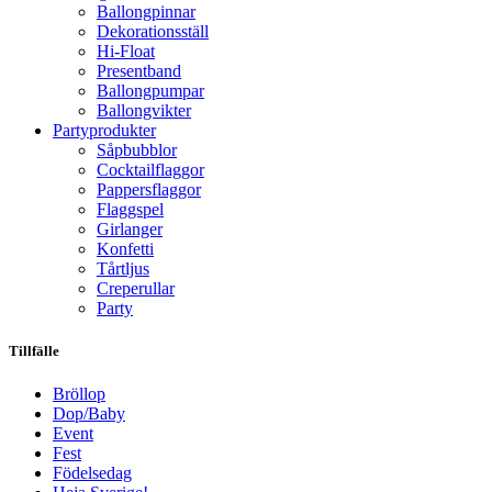
Ballongpinnar
Dekorationsställ
Hi-Float
Presentband
Ballongpumpar
Ballong­vikter
Party­­produkter
Såpbubblor
Cocktail­flaggor
Pappers­flaggor
Flaggspel
Girlanger
Konfetti
Tårtljus
Creperullar
Party
Tillfälle
Bröllop
Dop/Baby
Event
Fest
Födelsedag