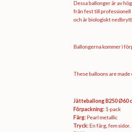
Dessa ballonger är av högs
från fest till professionel
och är biologiskt nedbryt
Ballongerna kommer i förp
These balloons are made o
Jätteballong B250 Ø60 c
Förpackning:
1-pack
Färg:
Pearl metallic
Tryck:
En färg, fem sidor.