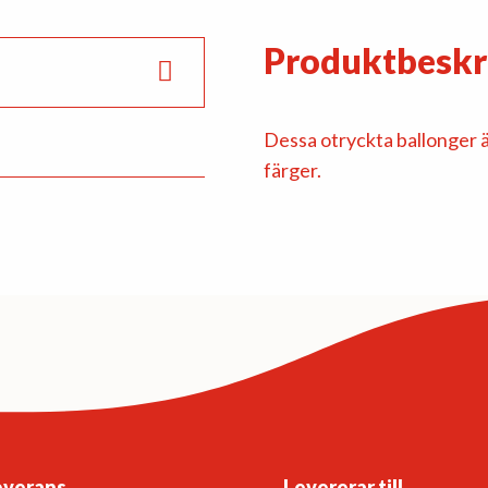
Produktbeskr
Dessa otryckta ballonger är
färger.
everans
Levererar till