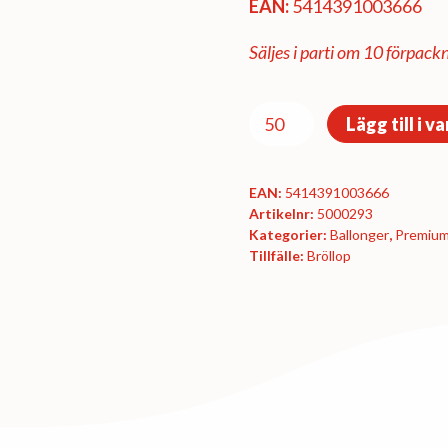
EAN:
5414391003666
Säljes i parti om 10 förpackn
Premiumförpackning
Lägg till i v
Ø60
cm
EAN:
5414391003666
-
Artikelnr:
5000293
Just
Kategorier:
Ballonger
,
Premium
Married
Tillfälle:
Bröllop
mängd