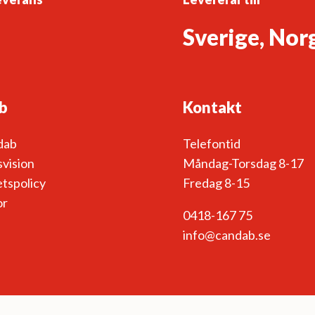
Sverige, Nor
b
Kontakt
dab
Telefontid
vision
Måndag-Torsdag 8-17
etspolicy
Fredag 8-15
or
0418-167 75
info@candab.se