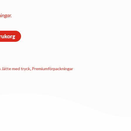
ingar.
arukorg
 Jätte med tryck
,
Premium­förpackningar