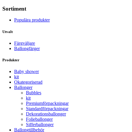
Sortiment
Populära produkter
Utvalt
Färgväljare
Ballongfärger
Produkter
Baby shower
kit
Okategoriserad
Ballonger
Bubbles
kit
Premium­förpackningar
Standard­­förpackningar
Dekorations­ballonger
Folie­­­ballonger
Siffer­­ballonger
Ballong­tillbehör