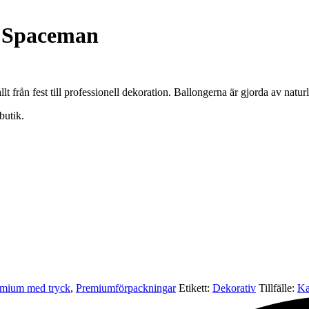
 Spaceman
lt från fest till professionell dekoration. Ballongerna är gjorda av natur
butik.
mium med tryck
,
Premium­förpackningar
Etikett:
Dekorativ
Tillfälle:
Ka