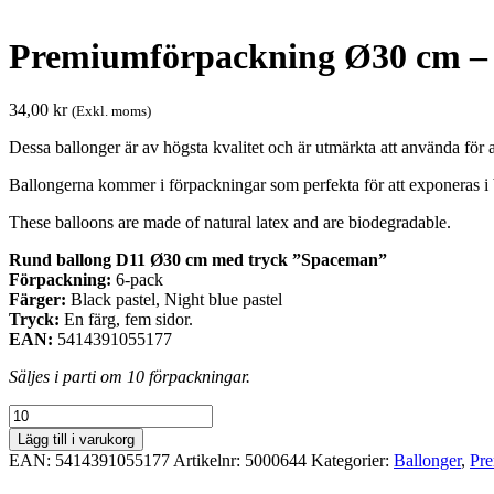
Premiumförpackning Ø30 cm –
34,00
kr
(Exkl. moms)
Dessa ballonger är av högsta kvalitet och är utmärkta att använda för al
Ballongerna kommer i förpackningar som perfekta för att exponeras i 
These balloons are made of natural latex and are biodegradable.
Rund ballong D11 Ø30 cm med tryck ”Spaceman”
Förpackning:
6-pack
Färger:
Black pastel, Night blue pastel
Tryck:
En färg, fem sidor.
EAN:
5414391055177
Säljes i parti om 10 förpackningar.
Premiumförpackning
Ø30
Lägg till i varukorg
cm
EAN:
5414391055177
Artikelnr:
5000644
Kategorier:
Ballonger
,
Pre
-
Spaceman