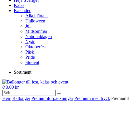
Heja Sverige!
Kalas
Kalender
Alla hjärtans
Halloween
Jul
Midsommar
Nationaldagen
Nyår
Oktoberfest
Påsk
Pride
Student
Sortiment
0
0,00
kr
Hem
Ballonger
Premium­förpackningar
Premium med tryck
Premiumf