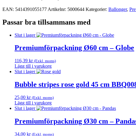
EAN:
5414391055177
Artikelnr:
5000644
Kategorier:
Ballonger
,
Pre
Passar bra tillsammans med
Slut i lager
Premiumförpackning Ø60 cm – Globe
116,39
kr
(Exkl. moms)
Lägg till i varukorg
Slut i lager
Bubble stripes rose gold 45 cm BBQ00
25,00
kr
(Exkl. moms)
Lägg till i varukorg
Slut i lager
Premiumförpackning Ø30 cm – Panda
34,00
kr
(Exkl. moms)