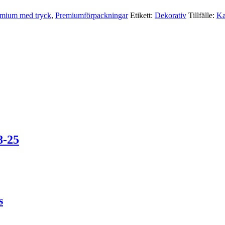
mium med tryck
,
Premium­förpackningar
Etikett:
Dekorativ
Tillfälle:
Ka
8-25
s