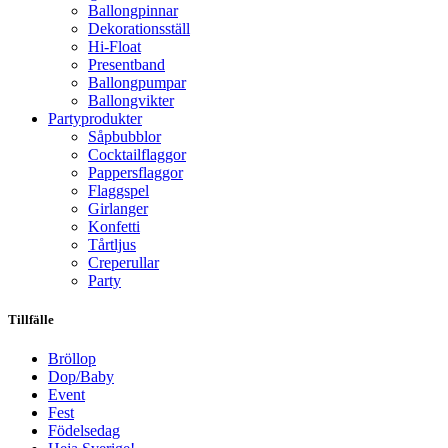
Ballongpinnar
Dekorationsställ
Hi-Float
Presentband
Ballongpumpar
Ballong­vikter
Party­­produkter
Såpbubblor
Cocktail­flaggor
Pappers­flaggor
Flaggspel
Girlanger
Konfetti
Tårtljus
Creperullar
Party
Tillfälle
Bröllop
Dop/Baby
Event
Fest
Födelsedag