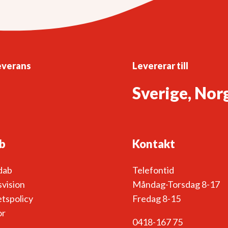
everans
Levererar till
Sverige, Nor
b
Kontakt
dab
Telefontid
vision
Måndag-Torsdag 8-17
etspolicy
Fredag 8-15
or
0418-167 75