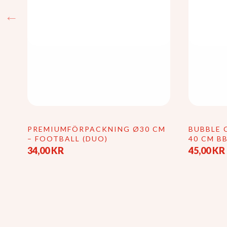
M
PREMIUMFÖRPACKNING Ø30 CM
BUBBLE 
– FOOTBALL (DUO)
40 CM B
34,00
KR
45,00
KR