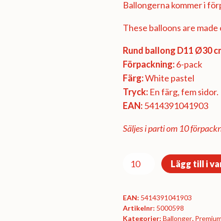
Ballongerna kommer i förp
These balloons are made o
Rund ballong D11 Ø30 cm
Förpackning:
6-pack
Färg:
White pastel
Tryck:
En färg, fem sidor.
EAN:
5414391041903
Säljes i parti om 10 förpackn
Premiumförpackning
Lägg till i v
Ø30
cm
EAN:
5414391041903
-
Artikelnr:
5000598
Football
Kategorier:
Ballonger
,
Premium