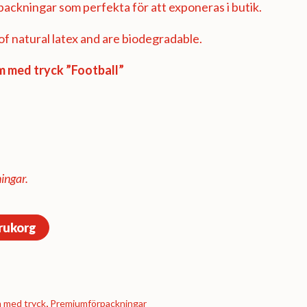
ackningar som perfekta för att exponeras i butik.
f natural latex and are biodegradable.
 med tryck ”Football”
ingar.
arukorg
 med tryck
,
Premium­förpackningar