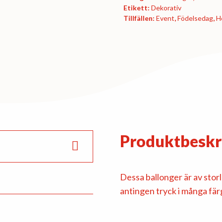
mängd
Etikett:
Dekorativ
Tillfällen:
Event
,
Födelsedag
,
H
Produktbeskr
Dessa ballonger är av stor
antingen tryck i många färg