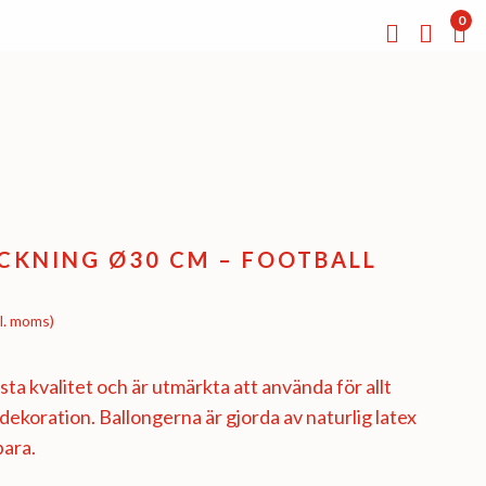
0
KNING Ø30 CM – FOOTBALL
l. moms)
ta kvalitet och är utmärkta att använda för allt
l dekoration. Ballongerna är gjorda av naturlig latex
bara.