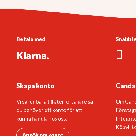
Betala med
Snabb l
Klarna.
Skapa konto
Canda
Vi säljer bara till återförsäljare så
Om Can
du behöver ett konto för att
Företags
kunna handla hos oss.
Integrit
Köpvillk
Ansök om konto