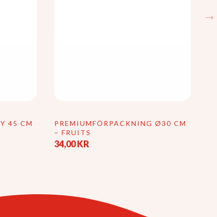
Y 45 CM
PREMIUMFÖRPACKNING Ø30 CM
S
– FRUITS
C
34,00
KR
2