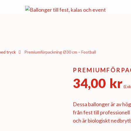
ed tryck
Premiumförpackning Ø30 cm – Football
PREMIUMFÖRPAC
34,00
kr
(Exk
Dessa ballonger är av högs
från fest till professionel
och är biologiskt nedbryt