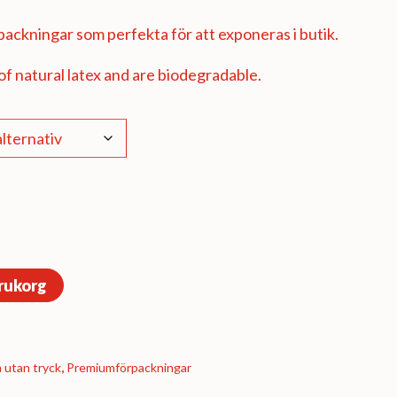
ackningar som perfekta för att exponeras i butik.
f natural latex and are biodegradable.
arukorg
 utan tryck
,
Premium­förpackningar