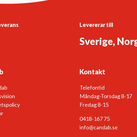
olika
alternativen
kan
väljas
everans
Levererar till
på
Sverige, Nor
produktsidan
b
Kontakt
dab
Telefontid
vision
Måndag-Torsdag 8-17
etspolicy
Fredag 8-15
or
0418-167 75
info@candab.se