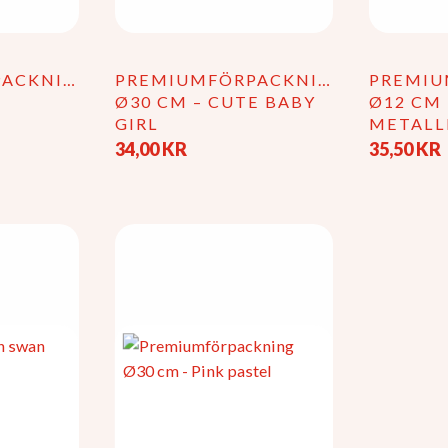
PACKNING
PREMIUMFÖRPACKNING
PREMIU
K
Ø30 CM – CUTE BABY
Ø12 CM
GIRL
METALL
34,00
KR
35,50
KR