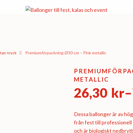
tan tryck
Premiumförpackning Ø30 cm – Pink metallic
PREMIUMFÖRPAC
METALLIC
26,30
kr
–
Prisinterv
26,30 kr
Dessa ballonger är av högs
från fest till professionel
till
och är biologiskt nedbryt