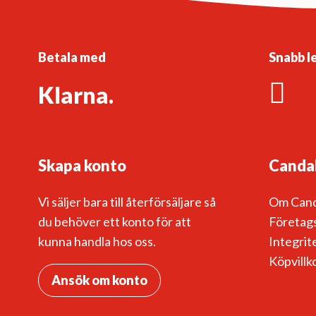
olika
alternativen
kan
väljas
Betala med
Snabb l
på
Klarna.
produktsidan
Skapa konto
Canda
Vi säljer bara till återförsäljare så
Om Can
du behöver ett konto för att
Företags
kunna handla hos oss.
Integrit
Köpvillk
Ansök om konto