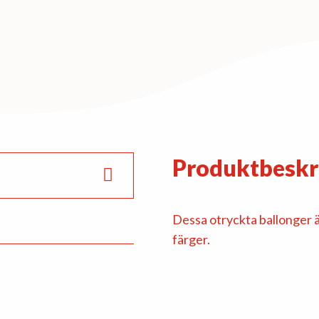
metallic
mängd
Produktbeskr
Dessa otryckta ballonger är
färger.