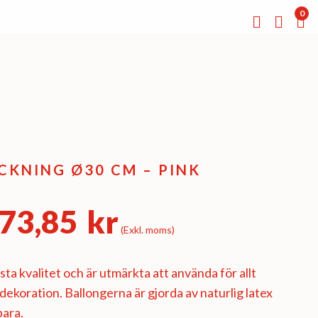
0
KNING Ø30 CM – PINK
73,85
kr
(Exkl. moms)
all:
ta kvalitet och är utmärkta att använda för allt
l dekoration. Ballongerna är gjorda av naturlig latex
bara.