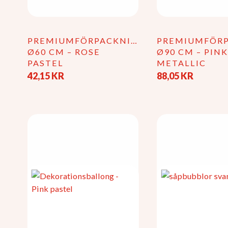
PREMIUMFÖRPACKNING
PREMIUMFÖR
Ø60 CM – ROSE
Ø90 CM – PIN
PASTEL
METALLIC
42,15
KR
88,05
KR