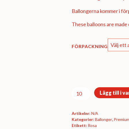
73,85 kr
Ballongerna kommer i förp
These balloons are made o
FÖRPACKNING
Premiumförpackning
Lägg till i v
Ø30
cm
Artikelnr:
N/A
-
Kategorier:
Ballonger
,
Premium
Pink
Etikett:
Rosa