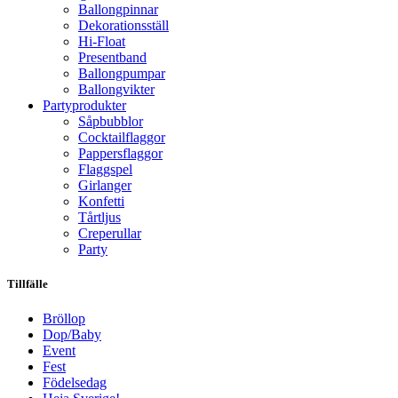
Ballongpinnar
Dekorationsställ
Hi-Float
Presentband
Ballongpumpar
Ballong­vikter
Party­­produkter
Såpbubblor
Cocktail­flaggor
Pappers­flaggor
Flaggspel
Girlanger
Konfetti
Tårtljus
Creperullar
Party
Tillfälle
Bröllop
Dop/Baby
Event
Fest
Födelsedag