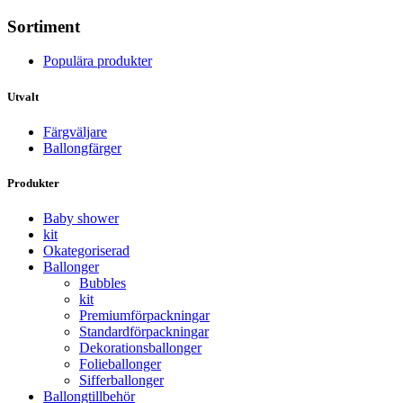
Sortiment
Populära produkter
Utvalt
Färgväljare
Ballongfärger
Produkter
Baby shower
kit
Okategoriserad
Ballonger
Bubbles
kit
Premium­förpackningar
Standard­­förpackningar
Dekorations­ballonger
Folie­­­ballonger
Siffer­­ballonger
Ballong­tillbehör