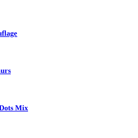
flage
urs
Dots Mix