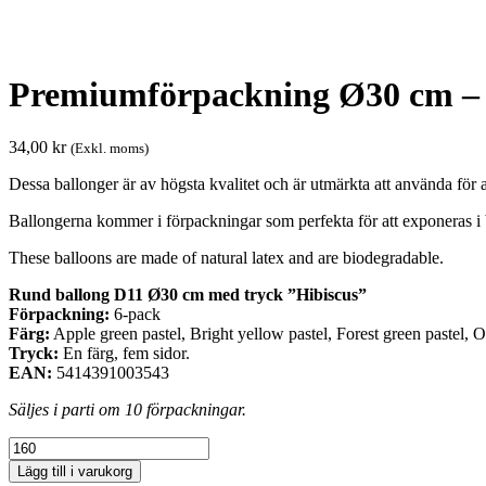
Premiumförpackning Ø30 cm – 
34,00
kr
(Exkl. moms)
Dessa ballonger är av högsta kvalitet och är utmärkta att använda för al
Ballongerna kommer i förpackningar som perfekta för att exponeras i 
These balloons are made of natural latex and are biodegradable.
Rund ballong D11 Ø30 cm med tryck ”Hibiscus”
Förpackning:
6-pack
Färg:
Apple green pastel, Bright yellow pastel, Forest green pastel, Or
Tryck:
En färg, fem sidor.
EAN:
5414391003543
Säljes i parti om 10 förpackningar.
Premiumförpackning
Ø30
Lägg till i varukorg
cm