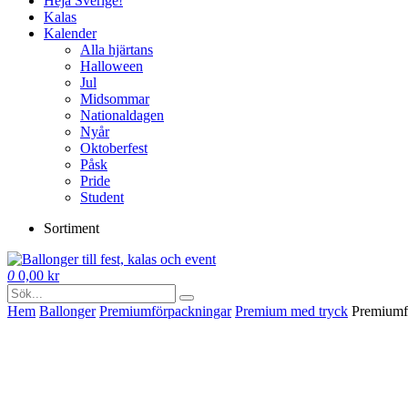
Heja Sverige!
Kalas
Kalender
Alla hjärtans
Halloween
Jul
Midsommar
Nationaldagen
Nyår
Oktoberfest
Påsk
Pride
Student
Sortiment
0
0,00
kr
Hem
Ballonger
Premium­förpackningar
Premium med tryck
Premiumf