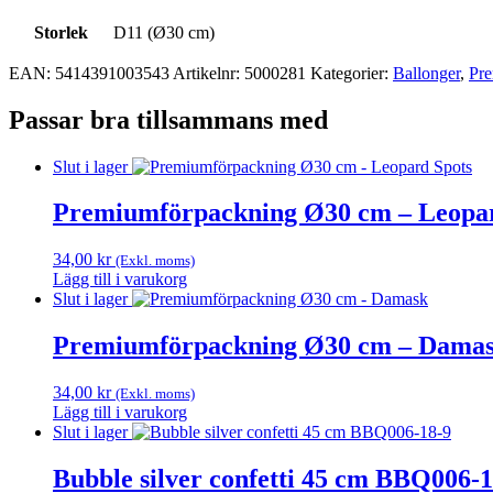
Storlek
D11 (Ø30 cm)
EAN:
5414391003543
Artikelnr:
5000281
Kategorier:
Ballonger
,
Pre
Passar bra tillsammans med
Slut i lager
Premiumförpackning Ø30 cm – Leopar
34,00
kr
(Exkl. moms)
Lägg till i varukorg
Slut i lager
Premiumförpackning Ø30 cm – Dama
34,00
kr
(Exkl. moms)
Lägg till i varukorg
Slut i lager
Bubble silver confetti 45 cm BBQ006-1