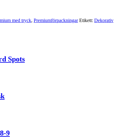
mium med tryck
,
Premium­förpackningar
Etikett:
Dekorativ
d Spots
sk
8-9