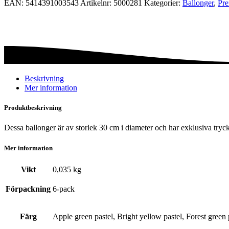
EAN:
5414391003543
Artikelnr:
5000281
Kategorier:
Ballonger
,
Pre
-
Hibiscus
mängd
Beskrivning
Mer information
Produktbeskrivning
Dessa ballonger är av storlek 30 cm i diameter och har exklusiva tryck
Mer information
Vikt
0,035 kg
Förpackning
6-pack
Färg
Apple green pastel, Bright yellow pastel, Forest green p