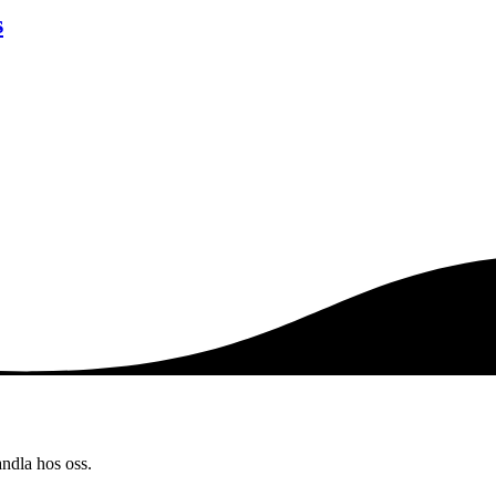
s
andla hos oss.