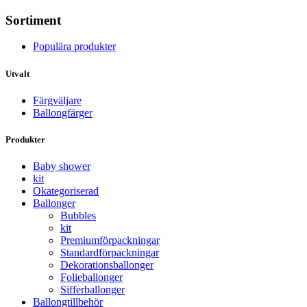
Sortiment
Populära produkter
Utvalt
Färgväljare
Ballongfärger
Produkter
Baby shower
kit
Okategoriserad
Ballonger
Bubbles
kit
Premium­förpackningar
Standard­­förpackningar
Dekorations­ballonger
Folie­­­ballonger
Siffer­­ballonger
Ballong­tillbehör