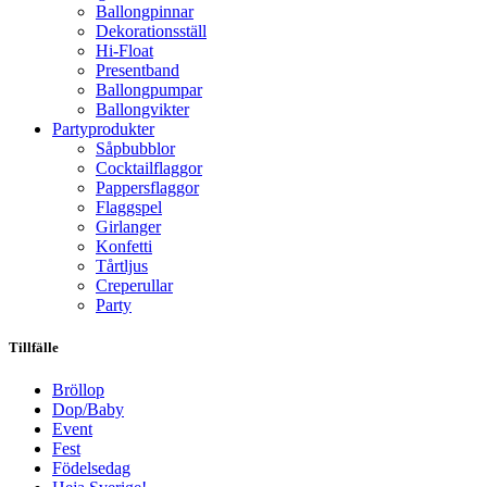
Ballongpinnar
Dekorationsställ
Hi-Float
Presentband
Ballongpumpar
Ballong­vikter
Party­­produkter
Såpbubblor
Cocktail­flaggor
Pappers­flaggor
Flaggspel
Girlanger
Konfetti
Tårtljus
Creperullar
Party
Tillfälle
Bröllop
Dop/Baby
Event
Fest
Födelsedag