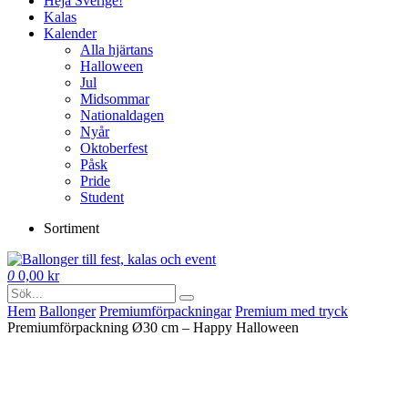
Heja Sverige!
Kalas
Kalender
Alla hjärtans
Halloween
Jul
Midsommar
Nationaldagen
Nyår
Oktoberfest
Påsk
Pride
Student
Sortiment
0
0,00
kr
Hem
Ballonger
Premium­förpackningar
Premium med tryck
Premiumförpackning Ø30 cm – Happy Halloween