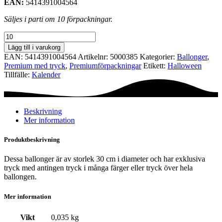
EAN:
5414391004564
Säljes i parti om 10 förpackningar.
Premiumförpackning
Ø30
Lägg till i varukorg
cm
EAN:
5414391004564
Artikelnr:
5000385
Kategorier:
Ballonger
,
-
Premium med tryck
,
Premium­förpackningar
Etikett:
Halloween
Happy
Tillfälle:
Kalender
Halloween
mängd
Beskrivning
Mer information
Produktbeskrivning
Dessa ballonger är av storlek 30 cm i diameter och har exklusiva
tryck med antingen tryck i många färger eller tryck över hela
ballongen.
Mer information
Vikt
0,035 kg