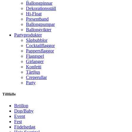
Ballongpinnar
Dekorationsställ
Hi-Float
Presentband
Ballongpumpar
Ballong­vikter
Party­­produkter
Såpbubblor
Cocktail­flaggor
Pappers­flaggor
Flaggspel
Girlanger
Konfetti
Tårtljus
Creperullar
Party
Tillfälle
Bröllop
Dop/Baby
Event
Fest
Födelsedag