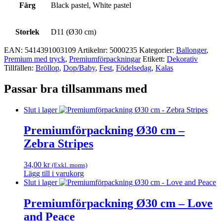
Färg
Black pastel, White pastel
Storlek
D11 (Ø30 cm)
EAN:
5414391003109
Artikelnr:
5000235
Kategorier:
Ballonger
,
Premium med tryck
,
Premium­förpackningar
Etikett:
Dekorativ
Tillfällen:
Bröllop
,
Dop/Baby
,
Fest
,
Födelsedag
,
Kalas
Passar bra tillsammans med
Slut i lager
Premiumförpackning Ø30 cm –
Zebra Stripes
34,00
kr
(Exkl. moms)
Lägg till i varukorg
Slut i lager
Premiumförpackning Ø30 cm – Love
and Peace