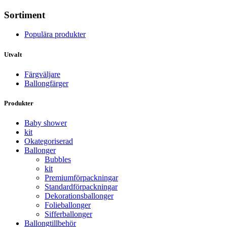
Sortiment
Populära produkter
Utvalt
Färgväljare
Ballongfärger
Produkter
Baby shower
kit
Okategoriserad
Ballonger
Bubbles
kit
Premium­förpackningar
Standard­­förpackningar
Dekorations­ballonger
Folie­­­ballonger
Siffer­­ballonger
Ballong­tillbehör