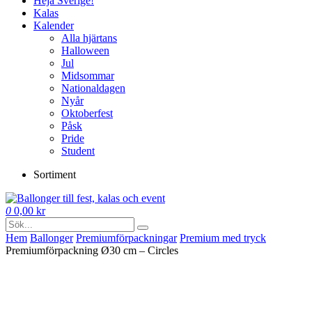
Heja Sverige!
Kalas
Kalender
Alla hjärtans
Halloween
Jul
Midsommar
Nationaldagen
Nyår
Oktoberfest
Påsk
Pride
Student
Sortiment
0
0,00
kr
Hem
Ballonger
Premium­förpackningar
Premium med tryck
Premiumförpackning Ø30 cm – Circles