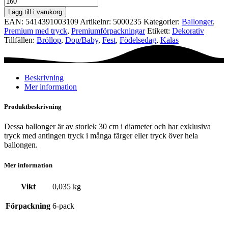
Ø30
Lägg till i varukorg
cm
EAN:
5414391003109
Artikelnr:
5000235
Kategorier:
Ballonger
,
-
Premium med tryck
,
Premium­förpackningar
Etikett:
Dekorativ
Circles
Tillfällen:
Bröllop
,
Dop/Baby
,
Fest
,
Födelsedag
,
Kalas
mängd
Beskrivning
Mer information
Produktbeskrivning
Dessa ballonger är av storlek 30 cm i diameter och har exklusiva
tryck med antingen tryck i många färger eller tryck över hela
ballongen.
Mer information
Vikt
0,035 kg
Förpackning
6-pack