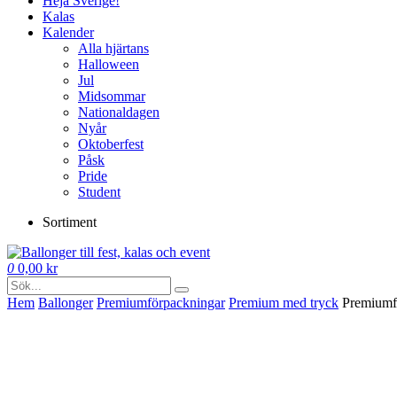
Heja Sverige!
Kalas
Kalender
Alla hjärtans
Halloween
Jul
Midsommar
Nationaldagen
Nyår
Oktoberfest
Påsk
Pride
Student
Sortiment
0
0,00
kr
Hem
Ballonger
Premium­förpackningar
Premium med tryck
Premiumf