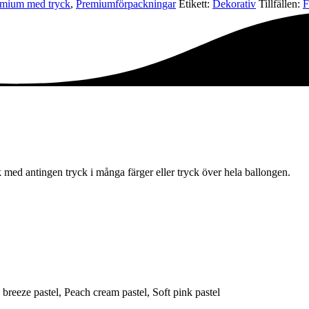
mium med tryck
,
Premium­förpackningar
Etikett:
Dekorativ
Tillfällen:
F
 med antingen tryck i många färger eller tryck över hela ballongen.
 breeze pastel, Peach cream pastel, Soft pink pastel