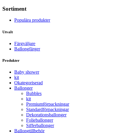
Sortiment
Populära produkter
Utvalt
Färgväljare
Ballongfärger
Produkter
Baby shower
kit
Okategoriserad
Ballonger
Bubbles
kit
Premium­förpackningar
Standard­­förpackningar
Dekorations­ballonger
Folie­­­ballonger
Siffer­­ballonger
Ballong­tillbehör