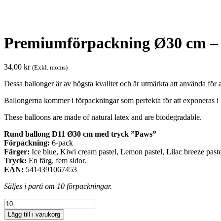
Premiumförpackning Ø30 cm –
34,00
kr
(Exkl. moms)
Dessa ballonger är av högsta kvalitet och är utmärkta att använda för al
Ballongerna kommer i förpackningar som perfekta för att exponeras i 
These balloons are made of natural latex and are biodegradable.
Rund ballong D11 Ø30 cm med tryck ”Paws”
Förpackning:
6-pack
Färger:
Ice blue, Kiwi cream pastel, Lemon pastel, Lilac breeze paste
Tryck:
En färg, fem sidor.
EAN:
5414391067453
Säljes i parti om 10 förpackningar.
Premiumförpackning
Ø30
Lägg till i varukorg
cm