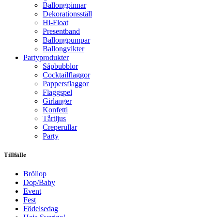
Ballongpinnar
Dekorationsställ
Hi-Float
Presentband
Ballongpumpar
Ballong­vikter
Party­­produkter
Såpbubblor
Cocktail­flaggor
Pappers­flaggor
Flaggspel
Girlanger
Konfetti
Tårtljus
Creperullar
Party
Tillfälle
Bröllop
Dop/Baby
Event
Fest
Födelsedag