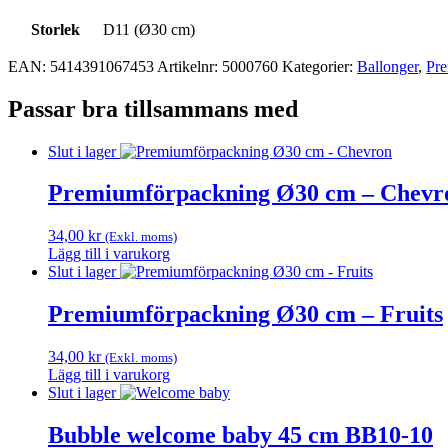
Storlek
D11 (Ø30 cm)
EAN:
5414391067453
Artikelnr:
5000760
Kategorier:
Ballonger
,
Pre
Passar bra tillsammans med
Slut i lager
Premiumförpackning Ø30 cm – Chevr
34,00
kr
(Exkl. moms)
Lägg till i varukorg
Slut i lager
Premiumförpackning Ø30 cm – Fruits
34,00
kr
(Exkl. moms)
Lägg till i varukorg
Slut i lager
Bubble welcome baby 45 cm BB10-10