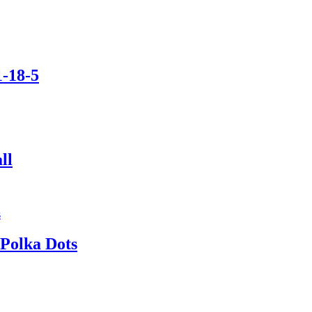
1-18-5
ll
Polka Dots