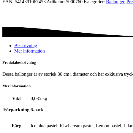
EAN:
5414391067453
Artikelnr:
5000760
Kategorier:
Ballonger
,
Pre
-
Paws
mängd
Beskrivning
Mer information
Produktbeskrivning
Dessa ballonger är av storlek 30 cm i diameter och har exklusiva tryck
Mer information
Vikt
0,035 kg
Förpackning
6-pack
Färg
Ice blue pastel, Kiwi cream pastel, Lemon pastel, Lilac