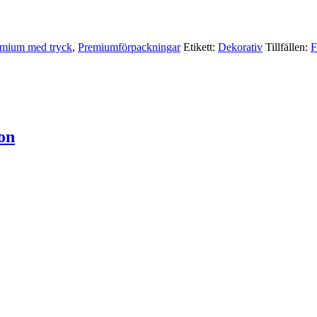
mium med tryck
,
Premium­förpackningar
Etikett:
Dekorativ
Tillfällen:
F
on