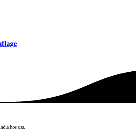
flage
andla hos oss.