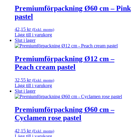
på
Premiumförpackning Ø60 cm – Pink
produktsidan
pastel
42,15
kr
(Exkl. moms)
Lägg till i varukorg
Slut i lager
Premiumförpackning Ø12 cm –
Peach cream pastel
32,55
kr
(Exkl. moms)
Lägg till i varukorg
Slut i lager
Premiumförpackning Ø60 cm –
Cyclamen rose pastel
42,15
kr
(Exkl. moms)
Lägg till i varukorg