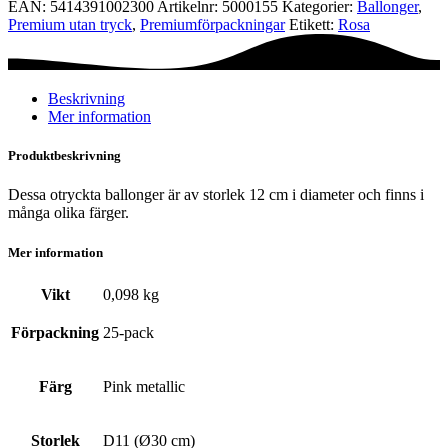
EAN:
5414391002300
Artikelnr:
5000155
Kategorier:
Ballonger
,
-
Premium utan tryck
,
Premium­förpackningar
Etikett:
Rosa
Pink
metallic
mängd
Beskrivning
Mer information
Produktbeskrivning
Dessa otryckta ballonger är av storlek 12 cm i diameter och finns i
många olika färger.
Mer information
Vikt
0,098 kg
Förpackning
25-pack
Färg
Pink metallic
Storlek
D11 (Ø30 cm)