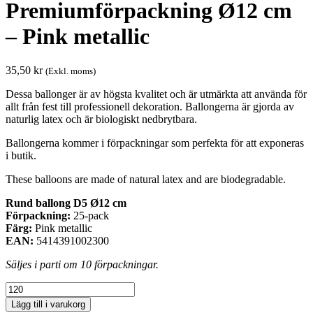
Premiumförpackning Ø12 cm
– Pink metallic
35,50
kr
(Exkl. moms)
Dessa ballonger är av högsta kvalitet och är utmärkta att använda för
allt från fest till professionell dekoration. Ballongerna är gjorda av
naturlig latex och är biologiskt nedbrytbara.
Ballongerna kommer i förpackningar som perfekta för att exponeras
i butik.
These balloons are made of natural latex and are biodegradable.
Rund ballong D5 Ø12 cm
Förpackning:
25-pack
Färg:
Pink metallic
EAN:
5414391002300
Säljes i parti om 10 förpackningar.
Premiumförpackning
Ø12
Lägg till i varukorg
cm