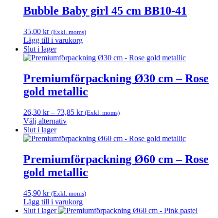
produkten
Bubble Baby girl 45 cm BB10-41
har
flera
35,00
kr
(Exkl. moms)
varianter.
Lägg till i varukorg
De
Slut i lager
olika
alternativen
kan
Premiumförpackning Ø30 cm – Rose
väljas
på
gold metallic
produktsidan
Prisintervall:
26,30
kr
–
73,85
kr
(Exkl. moms)
26,30 kr
Välj alternativ
Den
till
Slut i lager
här
73,85 kr
produkten
har
Premiumförpackning Ø60 cm – Rose
flera
gold metallic
varianter.
De
olika
45,90
kr
(Exkl. moms)
alternativen
Lägg till i varukorg
kan
Slut i lager
väljas