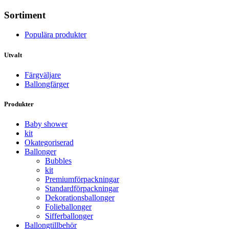
Sortiment
Populära produkter
Utvalt
Färgväljare
Ballongfärger
Produkter
Baby shower
kit
Okategoriserad
Ballonger
Bubbles
kit
Premium­förpackningar
Standard­­förpackningar
Dekorations­ballonger
Folie­­­ballonger
Siffer­­ballonger
Ballong­tillbehör