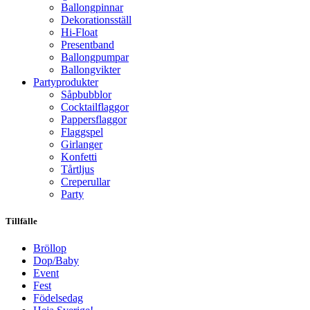
Ballongpinnar
Dekorationsställ
Hi-Float
Presentband
Ballongpumpar
Ballong­vikter
Party­­produkter
Såpbubblor
Cocktail­flaggor
Pappers­flaggor
Flaggspel
Girlanger
Konfetti
Tårtljus
Creperullar
Party
Tillfälle
Bröllop
Dop/Baby
Event
Fest
Födelsedag