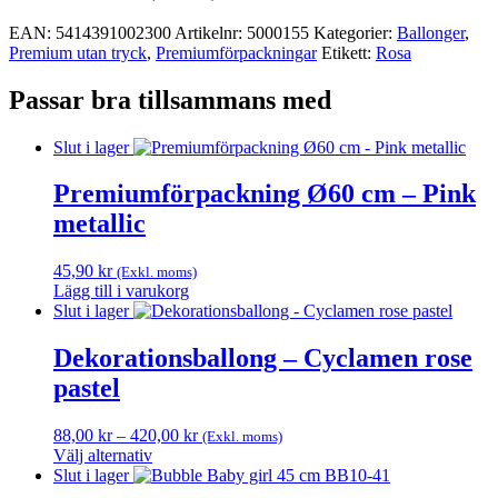
EAN:
5414391002300
Artikelnr:
5000155
Kategorier:
Ballonger
,
Premium utan tryck
,
Premium­förpackningar
Etikett:
Rosa
Passar bra tillsammans med
Slut i lager
Premiumförpackning Ø60 cm – Pink
metallic
45,90
kr
(Exkl. moms)
Lägg till i varukorg
Slut i lager
Dekorationsballong – Cyclamen rose
pastel
Prisintervall:
88,00
kr
–
420,00
kr
(Exkl. moms)
88,00 kr
Välj alternativ
Den
till
Slut i lager
här
420,00 kr