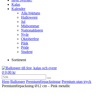
Heja Sverige!
Kalas
Kalender
Alla hjärtans
Halloween
Jul
Midsommar
Nationaldagen
Nyår
Oktoberfest
Påsk
Pride
Student
Sortiment
0
0,00
kr
Hem
Ballonger
Premium­förpackningar
Premium utan tryck
Premiumförpackning Ø12 cm – Pink metallic