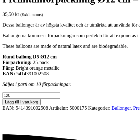
35,50
kr
(Exkl. moms)
Dessa ballonger är av högsta kvalitet och är utmärkta att använda för al
Ballongerna kommer i förpackningar som perfekta för att exponeras i 
These balloons are made of natural latex and are biodegradable.
Rund ballong D5 Ø12 cm
Förpackning:
25-pack
Färg:
Bright orange metallic
EAN:
5414391002508
Säljes i parti om 10 förpackningar.
Premiumförpackning
Ø12
Lägg till i varukorg
cm
EAN:
5414391002508
Artikelnr:
5000175
Kategorier:
Ballonger
,
Pre
-
Bright
orange
metallic
mängd