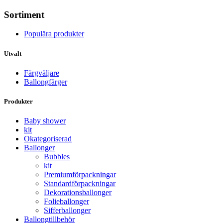
Sortiment
Populära produkter
Utvalt
Färgväljare
Ballongfärger
Produkter
Baby shower
kit
Okategoriserad
Ballonger
Bubbles
kit
Premium­förpackningar
Standard­­förpackningar
Dekorations­ballonger
Folie­­­ballonger
Siffer­­ballonger
Ballong­tillbehör