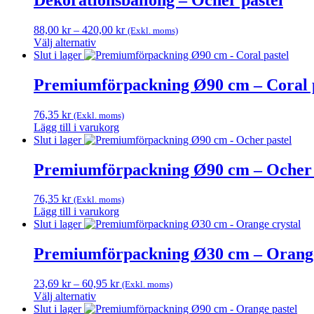
har
väljas
flera
på
Prisintervall:
88,00
kr
–
420,00
kr
(Exkl. moms)
varianter.
produktsidan
88,00 kr
Välj alternativ
De
Den
till
Slut i lager
olika
här
420,00 kr
alternativen
produkten
Premiumförpackning Ø90 cm – Coral p
kan
har
väljas
flera
på
76,35
kr
(Exkl. moms)
varianter.
produktsidan
Lägg till i varukorg
De
Slut i lager
olika
alternativen
Premiumförpackning Ø90 cm – Ocher 
kan
väljas
på
76,35
kr
(Exkl. moms)
produktsidan
Lägg till i varukorg
Slut i lager
Premiumförpackning Ø30 cm – Orange
Prisintervall:
23,69
kr
–
60,95
kr
(Exkl. moms)
23,69 kr
Välj alternativ
Den
till
Slut i lager