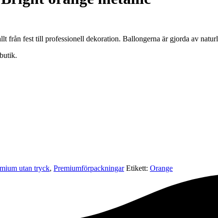
lt från fest till professionell dekoration. Ballongerna är gjorda av natur
butik.
mium utan tryck
,
Premium­förpackningar
Etikett:
Orange