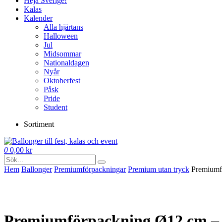
Heja Sverige!
Kalas
Kalender
Alla hjärtans
Halloween
Jul
Midsommar
Nationaldagen
Nyår
Oktoberfest
Påsk
Pride
Student
Sortiment
0
0,00
kr
Hem
Ballonger
Premium­förpackningar
Premium utan tryck
Premiumfö
Premiumförpackning Ø12 cm – B