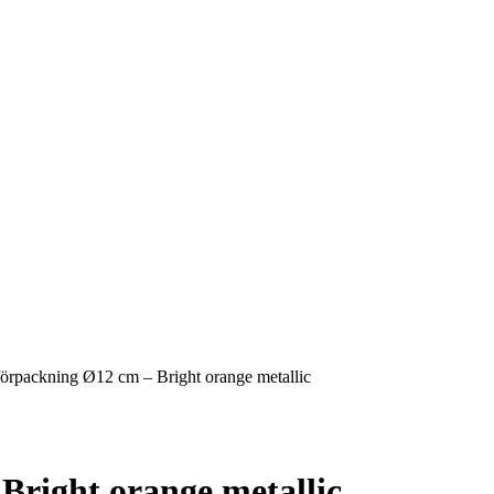
rpackning Ø12 cm – Bright orange metallic
right orange metallic