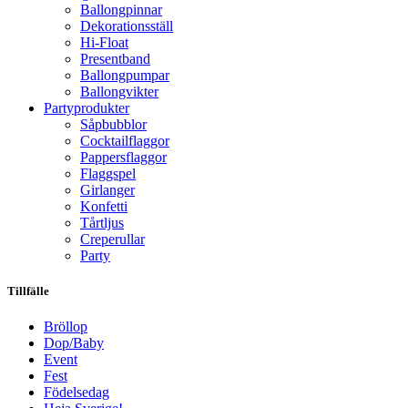
Ballongpinnar
Dekorationsställ
Hi-Float
Presentband
Ballongpumpar
Ballong­vikter
Party­­produkter
Såpbubblor
Cocktail­flaggor
Pappers­flaggor
Flaggspel
Girlanger
Konfetti
Tårtljus
Creperullar
Party
Tillfälle
Bröllop
Dop/Baby
Event
Fest
Födelsedag