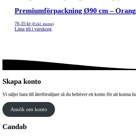
här
60,95 kr
produkten
Premiumförpackning Ø90 cm – Orange
har
flera
76,35
kr
(Exkl. moms)
varianter.
Lägg till i varukorg
De
olika
alternativen
kan
väljas
på
produktsidan
Skapa konto
Vi säljer bara till återförsäljare så du behöver ett konto för att kunna h
Ansök om konto
Candab