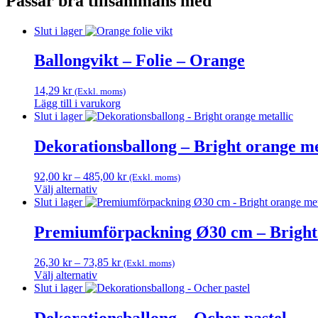
Passar bra tillsammans med
Slut i lager
Ballongvikt – Folie – Orange
14,29
kr
(Exkl. moms)
Lägg till i varukorg
Slut i lager
Dekorationsballong – Bright orange me
Prisintervall:
92,00
kr
–
485,00
kr
(Exkl. moms)
92,00 kr
Välj alternativ
Den
till
Slut i lager
här
485,00 kr
produkten
Premiumförpackning Ø30 cm – Bright 
har
flera
Prisintervall:
26,30
kr
–
73,85
kr
(Exkl. moms)
varianter.
26,30 kr
Välj alternativ
De
Den
till
Slut i lager
olika
här
73,85 kr
alternativen
produkten
Dekorationsballong – Ocher pastel
kan