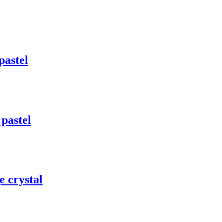
astel
pastel
 crystal