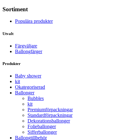
Sortiment
Populära produkter
Utvalt
Färgväljare
Ballongfärger
Produkter
Baby shower
kit
Okategoriserad
Ballonger
Bubbles
kit
Premium­förpackningar
Standard­­förpackningar
Dekorations­ballonger
Folie­­­ballonger
Siffer­­ballonger
Ballong­tillbehör