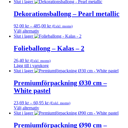
Slut i lager
Dekorationsballong – Pearl metallic
Prisintervall:
92,00
kr
–
485,00
kr
(Exkl. moms)
92,00 kr
Välj alternativ
Den
till
Slut i lager
här
485,00 kr
produkten
Folieballong – Kalas – 2
har
flera
26,40
kr
(Exkl. moms)
varianter.
Lägg till i varukorg
De
Slut i lager
olika
alternativen
Premiumförpackning Ø30 cm –
kan
väljas
White pastel
på
produktsidan
Prisintervall:
23,69
kr
–
60,95
kr
(Exkl. moms)
23,69 kr
Välj alternativ
Den
till
Slut i lager
här
60,95 kr
produkten
Premiumförpackning Ø90 cm –