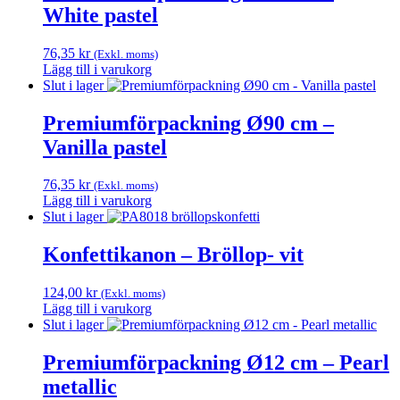
har
White pastel
flera
varianter.
De
76,35
kr
(Exkl. moms)
olika
Lägg till i varukorg
alternativen
Slut i lager
kan
väljas
Premiumförpackning Ø90 cm –
på
Vanilla pastel
produktsidan
76,35
kr
(Exkl. moms)
Lägg till i varukorg
Slut i lager
Konfettikanon – Bröllop- vit
124,00
kr
(Exkl. moms)
Lägg till i varukorg
Slut i lager
Premiumförpackning Ø12 cm – Pearl
metallic