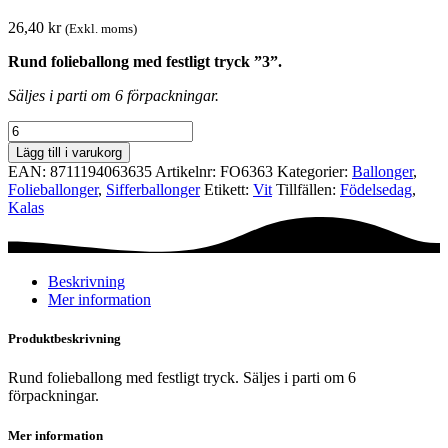
26,40
kr
(Exkl. moms)
Rund folieballong med festligt tryck ”3”.
Säljes i parti om 6 förpackningar.
Folieballong
-
Lägg till i varukorg
Kalas
EAN:
8711194063635
Artikelnr:
FO6363
Kategorier:
Ballonger
,
-
Folie­­­ballonger
,
Siffer­­ballonger
Etikett:
Vit
Tillfällen:
Födelsedag
,
3
Kalas
mängd
Beskrivning
Mer information
Produktbeskrivning
Rund folieballong med festligt tryck. Säljes i parti om 6
förpackningar.
Mer information