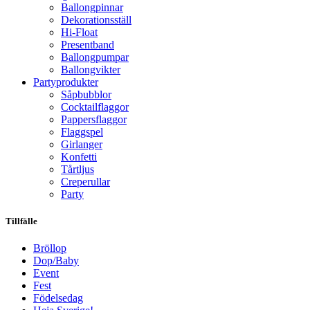
Ballongpinnar
Dekorationsställ
Hi-Float
Presentband
Ballongpumpar
Ballong­vikter
Party­­produkter
Såpbubblor
Cocktail­flaggor
Pappers­flaggor
Flaggspel
Girlanger
Konfetti
Tårtljus
Creperullar
Party
Tillfälle
Bröllop
Dop/Baby
Event
Fest
Födelsedag