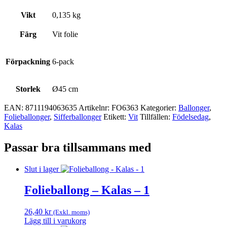
Vikt
0,135 kg
Färg
Vit folie
Förpackning
6-pack
Storlek
Ø45 cm
EAN:
8711194063635
Artikelnr:
FO6363
Kategorier:
Ballonger
,
Folie­­­ballonger
,
Siffer­­ballonger
Etikett:
Vit
Tillfällen:
Födelsedag
,
Kalas
Passar bra tillsammans med
Slut i lager
Folieballong – Kalas – 1
26,40
kr
(Exkl. moms)
Lägg till i varukorg