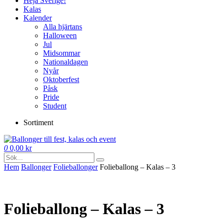
Heja Sverige!
Kalas
Kalender
Alla hjärtans
Halloween
Jul
Midsommar
Nationaldagen
Nyår
Oktoberfest
Påsk
Pride
Student
Sortiment
0
0,00
kr
Hem
Ballonger
Folie­­­ballonger
Folieballong – Kalas – 3
Folieballong – Kalas – 3