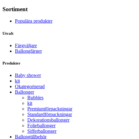
Sortiment
Populära produkter
Utvalt
Färgväljare
Ballongfärger
Produkter
Baby shower
kit
Okategoriserad
Ballonger
Bubbles
kit
Premium­förpackningar
Standard­­förpackningar
Dekorations­ballonger
Folie­­­ballonger
Siffer­­ballonger
Ballong­tillbehör