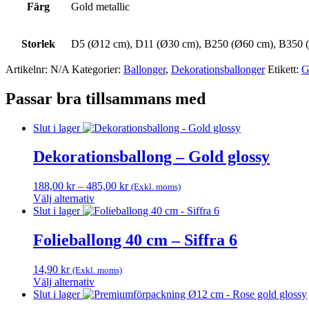
Färg
Gold metallic
Storlek
D5 (Ø12 cm), D11 (Ø30 cm), B250 (Ø60 cm), B350 
Artikelnr:
N/A
Kategorier:
Ballonger
,
Dekorations­ballonger
Etikett:
G
Passar bra tillsammans med
Slut i lager
Dekorationsballong – Gold glossy
Prisintervall:
188,00
kr
–
485,00
kr
(Exkl. moms)
188,00 kr
Välj alternativ
Den
till
Slut i lager
här
485,00 kr
produkten
Folieballong 40 cm – Siffra 6
har
flera
14,90
kr
(Exkl. moms)
varianter.
Välj alternativ
De
Den
Slut i lager
olika
här