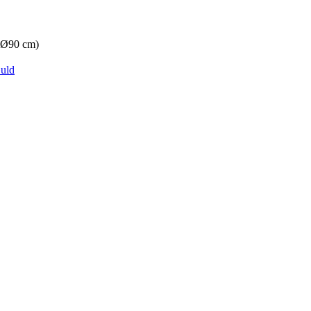
(Ø90 cm)
uld