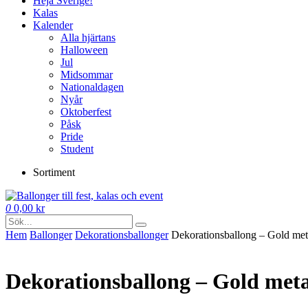
Heja Sverige!
Kalas
Kalender
Alla hjärtans
Halloween
Jul
Midsommar
Nationaldagen
Nyår
Oktoberfest
Påsk
Pride
Student
Sortiment
0
0,00
kr
Hem
Ballonger
Dekorations­ballonger
Dekorationsballong – Gold meta
Dekorationsballong – Gold meta