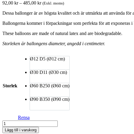
Prisintervall:
92,00
kr
–
485,00
kr
(Exkl. moms)
92,00 kr
Dessa ballonger är av högsta kvalitet och är utmärkta att använda för al
till
485,00 kr
Ballongerna kommer i förpackningar som perfekta för att exponeras i 
These balloons are made of natural latex and are biodegradable.
Storleken är ballongens diameter, angedd i centimeter.
Ø12
D5 (Ø12 cm)
Ø30
D11 (Ø30 cm)
Storlek
Ø60
B250 (Ø60 cm)
Ø90
B350 (Ø90 cm)
Rensa
Dekorationsballong
-
Lägg till i varukorg
Gold