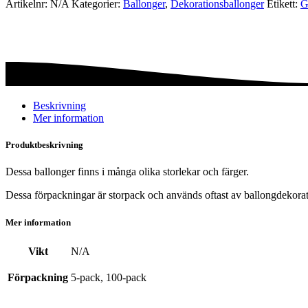
Artikelnr:
N/A
Kategorier:
Ballonger
,
Dekorations­ballonger
Etikett:
G
metallic
mängd
Beskrivning
Mer information
Produktbeskrivning
Dessa ballonger finns i många olika storlekar och färger.
Dessa förpackningar är storpack och används oftast av ballongdekorat
Mer information
Vikt
N/A
Förpackning
5-pack, 100-pack