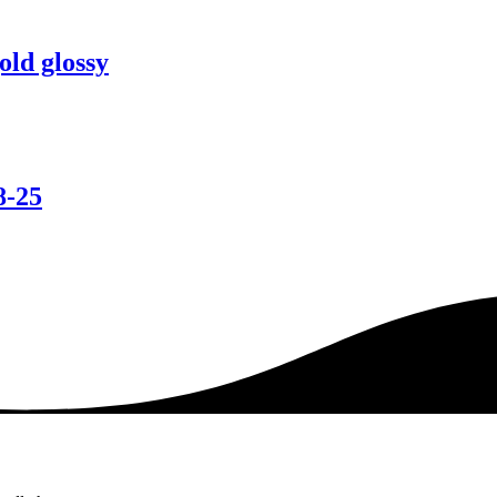
ld glossy
8-25