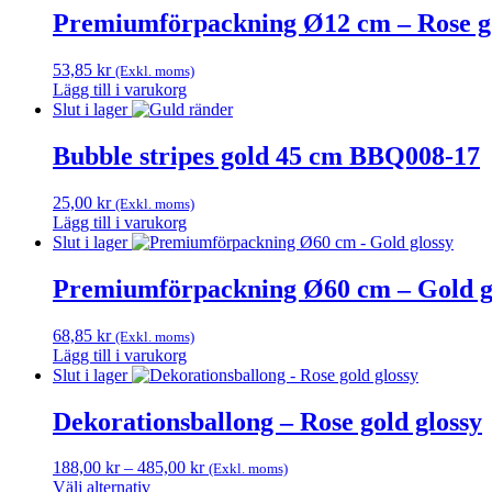
alternativen
produkten
Premiumförpackning Ø12 cm – Rose go
kan
har
väljas
flera
på
53,85
kr
(Exkl. moms)
varianter.
produktsidan
Lägg till i varukorg
De
Slut i lager
olika
alternativen
Bubble stripes gold 45 cm BBQ008-17
kan
väljas
på
25,00
kr
(Exkl. moms)
produktsidan
Lägg till i varukorg
Slut i lager
Premiumförpackning Ø60 cm – Gold g
68,85
kr
(Exkl. moms)
Lägg till i varukorg
Slut i lager
Dekorationsballong – Rose gold glossy
Prisintervall:
188,00
kr
–
485,00
kr
(Exkl. moms)
188,00 kr
Välj alternativ