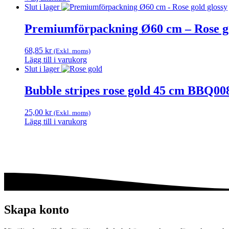
Den
till
Slut i lager
här
485,00 kr
produkten
Premiumförpackning Ø60 cm – Rose go
har
flera
68,85
kr
(Exkl. moms)
varianter.
Lägg till i varukorg
De
Slut i lager
olika
alternativen
Bubble stripes rose gold 45 cm BBQ00
kan
väljas
på
25,00
kr
(Exkl. moms)
produktsidan
Lägg till i varukorg
Skapa konto