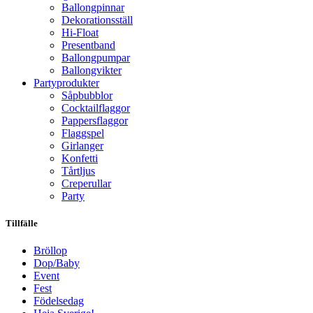
Ballongpinnar
Dekorationsställ
Hi-Float
Presentband
Ballongpumpar
Ballong­vikter
Party­­produkter
Såpbubblor
Cocktail­flaggor
Pappers­flaggor
Flaggspel
Girlanger
Konfetti
Tårtljus
Creperullar
Party
Tillfälle
Bröllop
Dop/Baby
Event
Fest
Födelsedag