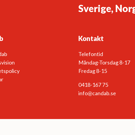
Sverige, Nor
b
Kontakt
dab
Telefontid
vision
Måndag-Torsdag 8-17
etspolicy
Fredag 8-15
or
0418-167 75
info@candab.se