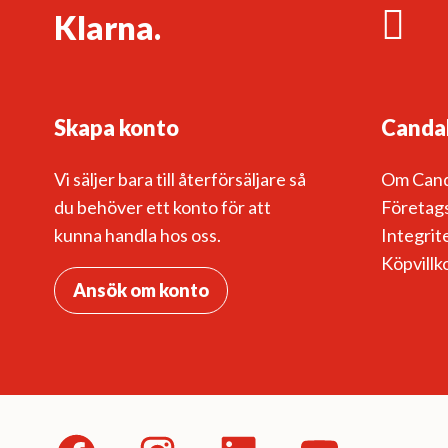
Klarna.
Skapa konto
Canda
Vi säljer bara till återförsäljare så
Om Can
du behöver ett konto för att
Företags
kunna handla hos oss.
Integrit
Köpvillk
Ansök om konto