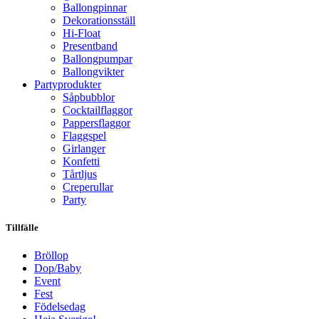
Ballongpinnar
Dekorationsställ
Hi-Float
Presentband
Ballongpumpar
Ballong­vikter
Party­­produkter
Såpbubblor
Cocktail­flaggor
Pappers­flaggor
Flaggspel
Girlanger
Konfetti
Tårtljus
Creperullar
Party
Tillfälle
Bröllop
Dop/Baby
Event
Fest
Födelsedag