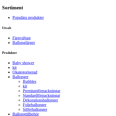
Sortiment
Populära produkter
Utvalt
Färgväljare
Ballongfärger
Produkter
Baby shower
kit
Okategoriserad
Ballonger
Bubbles
kit
Premium­förpackningar
Standard­­förpackningar
Dekorations­ballonger
Folie­­­ballonger
Siffer­­ballonger
Ballong­tillbehör