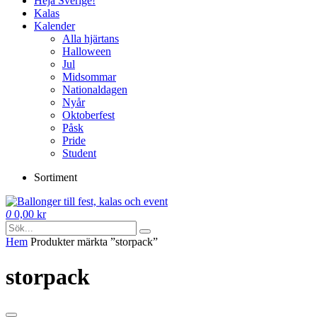
Heja Sverige!
Kalas
Kalender
Alla hjärtans
Halloween
Jul
Midsommar
Nationaldagen
Nyår
Oktoberfest
Påsk
Pride
Student
Sortiment
0
0,00
kr
Hem
Produkter märkta ”storpack”
storpack