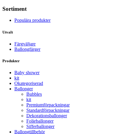
Sortiment
Populära produkter
Utvalt
Färgväljare
Ballongfärger
Produkter
Baby shower
kit
Okategoriserad
Ballonger
Bubbles
kit
Premium­förpackningar
Standard­­förpackningar
Dekorations­ballonger
Folie­­­ballonger
Siffer­­ballonger
Ballong­tillbehör