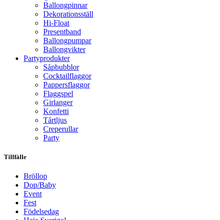
Ballongpinnar
Dekorationsställ
Hi-Float
Presentband
Ballongpumpar
Ballong­vikter
Party­­produkter
Såpbubblor
Cocktail­flaggor
Pappers­flaggor
Flaggspel
Girlanger
Konfetti
Tårtljus
Creperullar
Party
Tillfälle
Bröllop
Dop/Baby
Event
Fest
Födelsedag