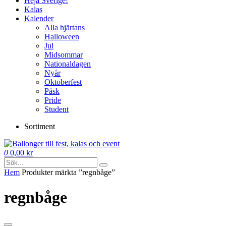
Heja Sverige!
Kalas
Kalender
Alla hjärtans
Halloween
Jul
Midsommar
Nationaldagen
Nyår
Oktoberfest
Påsk
Pride
Student
Sortiment
0
0,00
kr
Hem
Produkter märkta ”regnbåge”
regnbåge