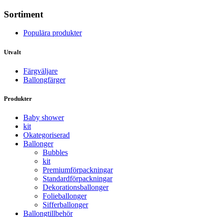
Sortiment
Populära produkter
Utvalt
Färgväljare
Ballongfärger
Produkter
Baby shower
kit
Okategoriserad
Ballonger
Bubbles
kit
Premium­förpackningar
Standard­­förpackningar
Dekorations­ballonger
Folie­­­ballonger
Siffer­­ballonger
Ballong­tillbehör