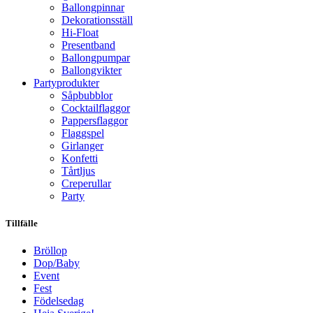
Ballongpinnar
Dekorationsställ
Hi-Float
Presentband
Ballongpumpar
Ballong­vikter
Party­­produkter
Såpbubblor
Cocktail­flaggor
Pappers­flaggor
Flaggspel
Girlanger
Konfetti
Tårtljus
Creperullar
Party
Tillfälle
Bröllop
Dop/Baby
Event
Fest
Födelsedag