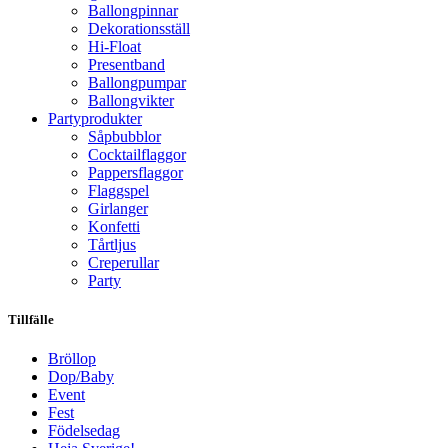
Ballongpinnar
Dekorationsställ
Hi-Float
Presentband
Ballongpumpar
Ballong­vikter
Party­­produkter
Såpbubblor
Cocktail­flaggor
Pappers­flaggor
Flaggspel
Girlanger
Konfetti
Tårtljus
Creperullar
Party
Tillfälle
Bröllop
Dop/Baby
Event
Fest
Födelsedag