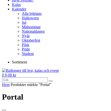
Heja Sverige!
Kalas
Kalender
Alla hjärtans
Halloween
Jul
Midsommar
Nationaldagen
Nyår
Oktoberfest
Påsk
Pride
Student
Sortiment
0
0,00
kr
Hem
Produkter märkta ”Portal”
Portal