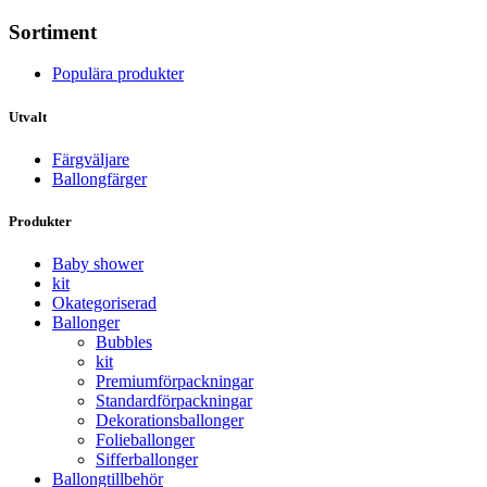
Sortiment
Populära produkter
Utvalt
Färgväljare
Ballongfärger
Produkter
Baby shower
kit
Okategoriserad
Ballonger
Bubbles
kit
Premium­förpackningar
Standard­­förpackningar
Dekorations­ballonger
Folie­­­ballonger
Siffer­­ballonger
Ballong­tillbehör