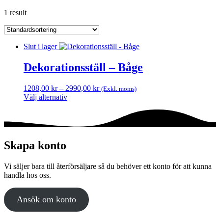
1 result
Slut i lager
Dekorationsställ – Båge
Prisintervall:
1208,00
kr
–
2990,00
kr
(Exkl. moms)
1208,00 kr
Välj alternativ
Den
till
här
2990,00 kr
produkten
har
flera
Skapa konto
varianter.
De
Vi säljer bara till återförsäljare så du behöver ett konto för att kunna
olika
handla hos oss.
alternativen
kan
väljas
Ansök om konto
på
produktsidan