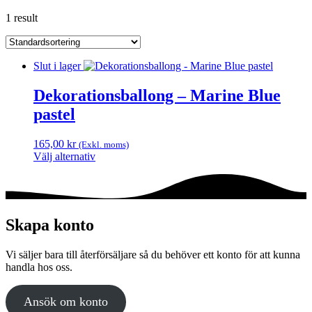
1 result
Slut i lager
Dekorationsballong – Marine Blue
pastel
165,00
kr
(Exkl. moms)
Välj alternativ
Den
här
produkten
har
flera
Skapa konto
varianter.
De
Vi säljer bara till återförsäljare så du behöver ett konto för att kunna
olika
handla hos oss.
alternativen
kan
väljas
Ansök om konto
på