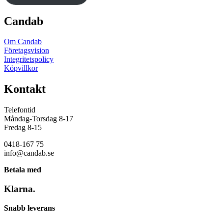
produktsidan
Candab
Om Candab
Företagsvision
Integritetspolicy
Köpvillkor
Kontakt
Telefontid
Måndag-Torsdag 8-17
Fredag 8-15
0418-167 75
info@candab.se
Betala med
Klarna.
Snabb leverans