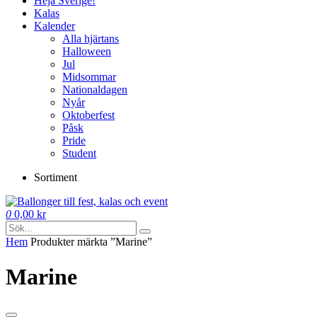
Heja Sverige!
Kalas
Kalender
Alla hjärtans
Halloween
Jul
Midsommar
Nationaldagen
Nyår
Oktoberfest
Påsk
Pride
Student
Sortiment
0
0,00
kr
Hem
Produkter märkta ”Marine”
Marine