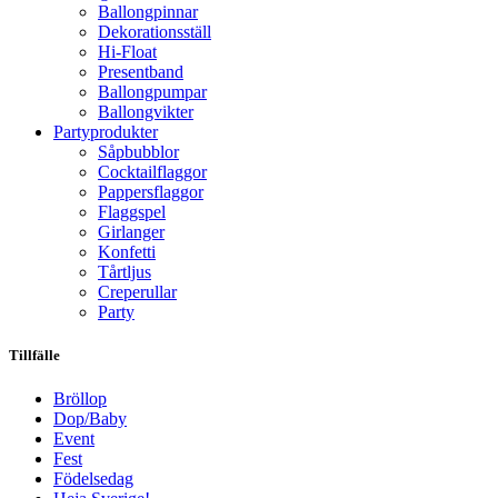
Ballongpinnar
Dekorationsställ
Hi-Float
Presentband
Ballongpumpar
Ballong­vikter
Party­­produkter
Såpbubblor
Cocktail­flaggor
Pappers­flaggor
Flaggspel
Girlanger
Konfetti
Tårtljus
Creperullar
Party
Tillfälle
Bröllop
Dop/Baby
Event
Fest
Födelsedag