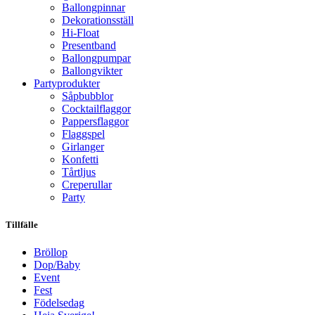
Ballongpinnar
Dekorationsställ
Hi-Float
Presentband
Ballongpumpar
Ballong­vikter
Party­­produkter
Såpbubblor
Cocktail­flaggor
Pappers­flaggor
Flaggspel
Girlanger
Konfetti
Tårtljus
Creperullar
Party
Tillfälle
Bröllop
Dop/Baby
Event
Fest
Födelsedag