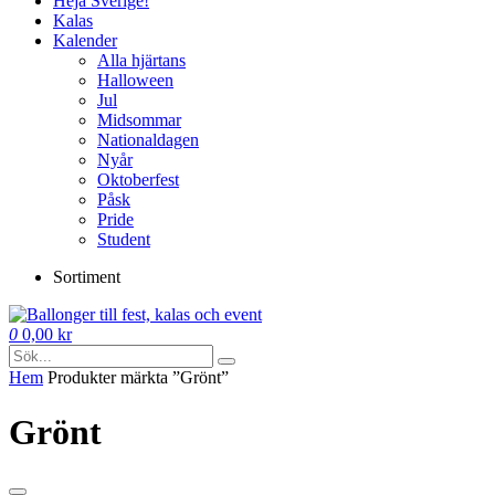
Heja Sverige!
Kalas
Kalender
Alla hjärtans
Halloween
Jul
Midsommar
Nationaldagen
Nyår
Oktoberfest
Påsk
Pride
Student
Sortiment
0
0,00
kr
Hem
Produkter märkta ”Grönt”
Grönt