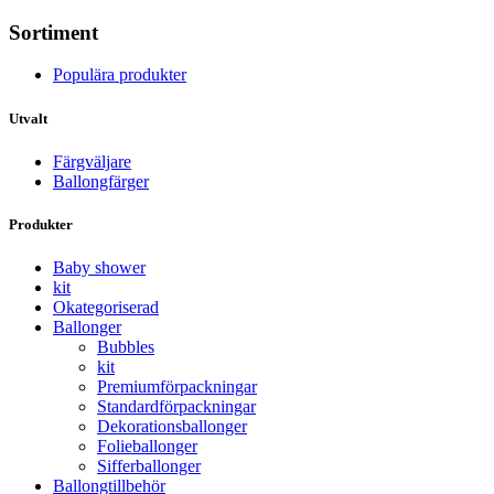
Sortiment
Populära produkter
Utvalt
Färgväljare
Ballongfärger
Produkter
Baby shower
kit
Okategoriserad
Ballonger
Bubbles
kit
Premium­förpackningar
Standard­­förpackningar
Dekorations­ballonger
Folie­­­ballonger
Siffer­­ballonger
Ballong­tillbehör