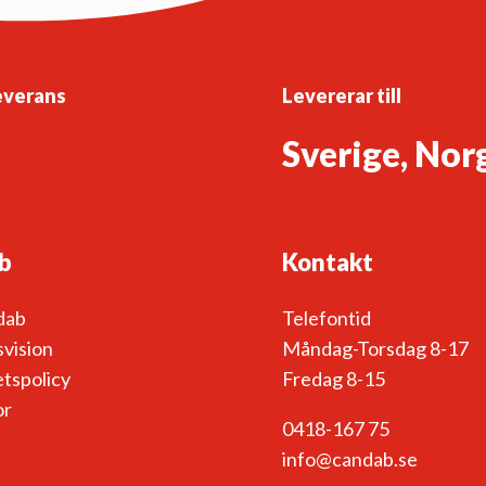
everans
Levererar till
Sverige, Nor
b
Kontakt
dab
Telefontid
vision
Måndag-Torsdag 8-17
etspolicy
Fredag 8-15
or
0418-167 75
info@candab.se