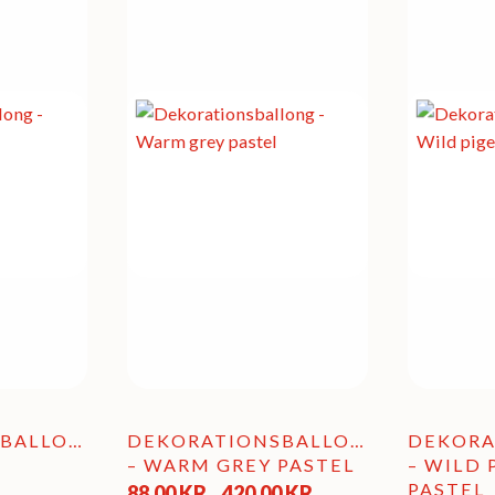
SBALLONG
DEKORATIONSBALLONG
DEKORA
E
– WARM GREY PASTEL
– WILD
Prisintervall:
PASTEL
88,00
KR
420,00
KR
–