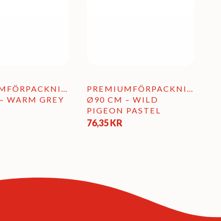
dan
produktsidan
MFÖRPACKNING
PREMIUMFÖRPACKNING
 – WARM GREY
Ø90 CM – WILD
PIGEON PASTEL
76,35
KR