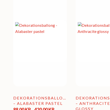
DEKORATIONSBALLONG
DEKORATION
– ALABASTER PASTEL
– ANTHRACIT
Prisintervall:
GLOSSY
88,00
KR
420,00
KR
–