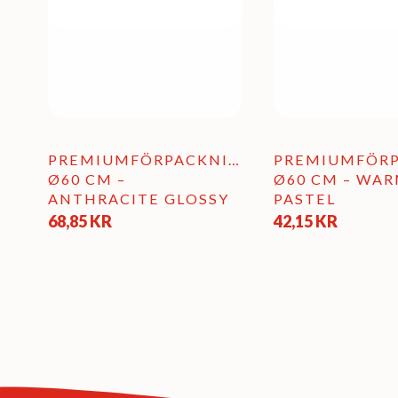
PREMIUMFÖRPACKNING
PREMIUMFÖR
Ø60 CM –
Ø60 CM – WAR
ANTHRACITE GLOSSY
PASTEL
68,85
KR
42,15
KR