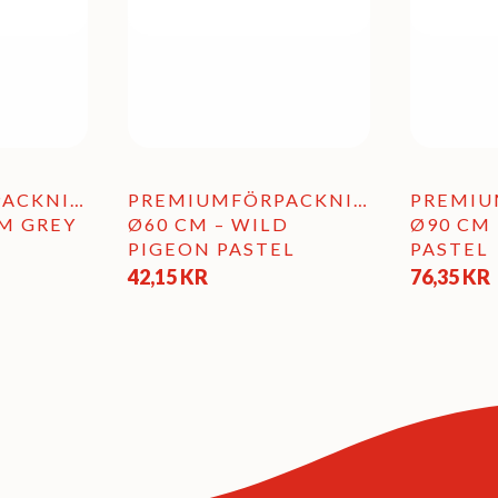
produktsi
PACKNING
PREMIUMFÖRPACKNING
PREMIU
M GREY
Ø60 CM – WILD
Ø90 CM
PIGEON PASTEL
PASTEL
42,15
KR
76,35
KR