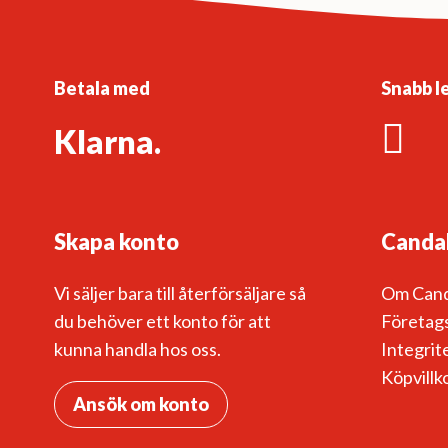
Betala med
Snabb l
Klarna.
Skapa konto
Canda
Vi säljer bara till återförsäljare så
Om Can
du behöver ett konto för att
Företags
kunna handla hos oss.
Integrit
Köpvillk
Ansök om konto