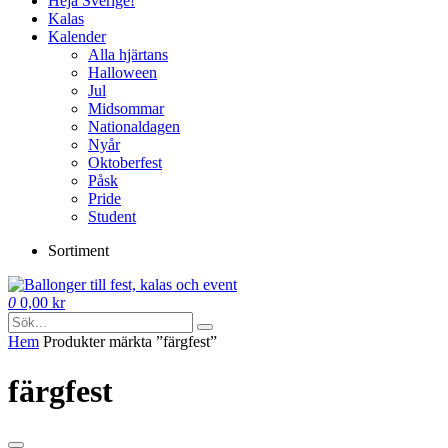
Heja Sverige!
Kalas
Kalender
Alla hjärtans
Halloween
Jul
Midsommar
Nationaldagen
Nyår
Oktoberfest
Påsk
Pride
Student
Sortiment
0
0,00
kr
Hem
Produkter märkta ”färgfest”
färgfest