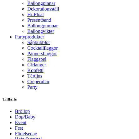
Ballongpinnar
Dekorationsställ
Hi-Float
Presentband
Ballongpumpar
Ballong­vikter
Party­­produkter
Såpbubblor
Cocktail­flaggor
Pappers­flaggor
Flaggspel
Girlanger
Konfetti
Tårtljus
Creperullar
Party
Tillfälle
Bröllop
Dop/Baby
Event
Fest
Födelsedag