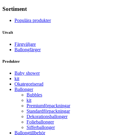
Sortiment
Populära produkter
Utvalt
Färgväljare
Ballongfärger
Produkter
Baby shower
kit
Okategoriserad
Ballonger
Bubbles
kit
Premium­förpackningar
Standard­­förpackningar
Dekorations­ballonger
Folie­­­ballonger
Siffer­­ballonger
Ballong­tillbehör