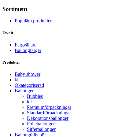
Sortiment
Populära produkter
Utvalt
Färgväljare
Ballongfärger
Produkter
Baby shower
kit
Okategoriserad
Ballonger
Bubbles
kit
Premium­förpackningar
Standard­­förpackningar
Dekorations­ballonger
Folie­­­ballonger
Siffer­­ballonger
Ballong­tillbehör