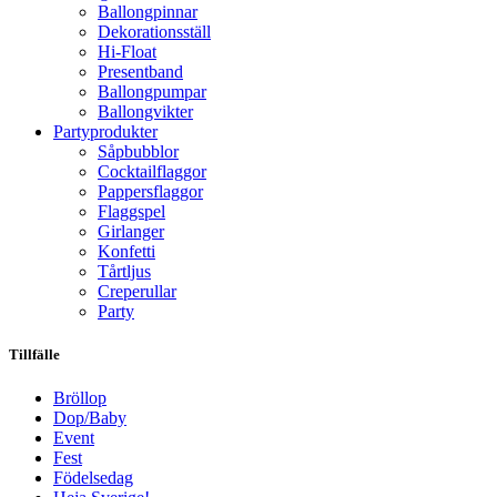
Ballongpinnar
Dekorationsställ
Hi-Float
Presentband
Ballongpumpar
Ballong­vikter
Party­­produkter
Såpbubblor
Cocktail­flaggor
Pappers­flaggor
Flaggspel
Girlanger
Konfetti
Tårtljus
Creperullar
Party
Tillfälle
Bröllop
Dop/Baby
Event
Fest
Födelsedag