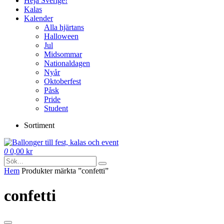
Heja Sverige!
Kalas
Kalender
Alla hjärtans
Halloween
Jul
Midsommar
Nationaldagen
Nyår
Oktoberfest
Påsk
Pride
Student
Sortiment
0
0,00
kr
Hem
Produkter märkta ”confetti”
confetti