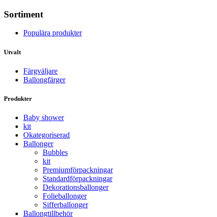
Sortiment
Populära produkter
Utvalt
Färgväljare
Ballongfärger
Produkter
Baby shower
kit
Okategoriserad
Ballonger
Bubbles
kit
Premium­förpackningar
Standard­­förpackningar
Dekorations­ballonger
Folie­­­ballonger
Siffer­­ballonger
Ballong­tillbehör