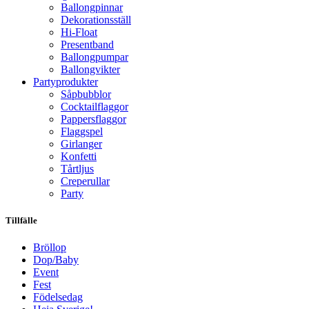
Ballongpinnar
Dekorationsställ
Hi-Float
Presentband
Ballongpumpar
Ballong­vikter
Party­­produkter
Såpbubblor
Cocktail­flaggor
Pappers­flaggor
Flaggspel
Girlanger
Konfetti
Tårtljus
Creperullar
Party
Tillfälle
Bröllop
Dop/Baby
Event
Fest
Födelsedag