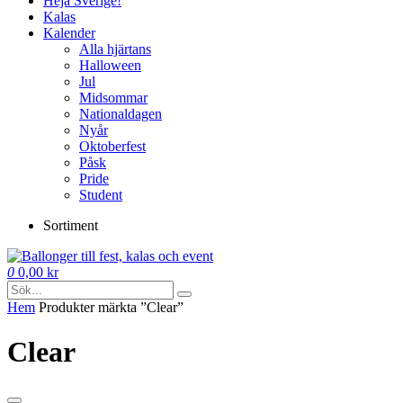
Heja Sverige!
Kalas
Kalender
Alla hjärtans
Halloween
Jul
Midsommar
Nationaldagen
Nyår
Oktoberfest
Påsk
Pride
Student
Sortiment
0
0,00
kr
Hem
Produkter märkta ”Clear”
Clear