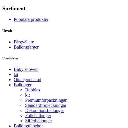
Sortiment
Populära produkter
Utvalt
Färgväljare
Ballongfärger
Produkter
Baby shower
kit
Okategoriserad
Ballonger
Bubbles
kit
Premium­förpackningar
Standard­­förpackningar
Dekorations­ballonger
Folie­­­ballonger
Siffer­­ballonger
Ballong­tillbehör