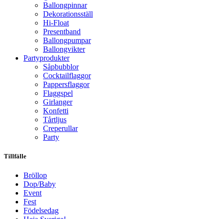
Ballongpinnar
Dekorationsställ
Hi-Float
Presentband
Ballongpumpar
Ballong­vikter
Party­­produkter
Såpbubblor
Cocktail­flaggor
Pappers­flaggor
Flaggspel
Girlanger
Konfetti
Tårtljus
Creperullar
Party
Tillfälle
Bröllop
Dop/Baby
Event
Fest
Födelsedag