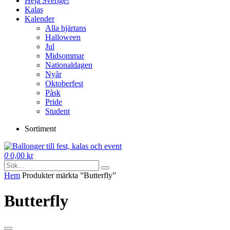
Heja Sverige!
Kalas
Kalender
Alla hjärtans
Halloween
Jul
Midsommar
Nationaldagen
Nyår
Oktoberfest
Påsk
Pride
Student
Sortiment
0
0,00
kr
Hem
Produkter märkta ”Butterfly”
Butterfly