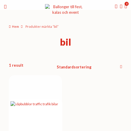
0
Hem
Produkter märkta ”bil”
bil
1 result