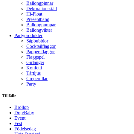
Ballongpinnar
Dekorationsställ
Hi-Float
Presentband
Ballongpumpar
Ballong­vikter
Party­­produkter
Såpbubblor
Cocktail­flaggor
Pappers­flaggor
Flaggspel
Girlanger
Konfetti
Tårtljus
Creperullar
Party
Tillfälle
Bröllop
Dop/Baby
Event
Fest
Födelsedag