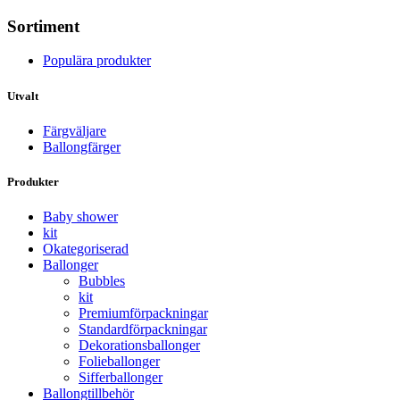
Sortiment
Populära produkter
Utvalt
Färgväljare
Ballongfärger
Produkter
Baby shower
kit
Okategoriserad
Ballonger
Bubbles
kit
Premium­förpackningar
Standard­­förpackningar
Dekorations­ballonger
Folie­­­ballonger
Siffer­­ballonger
Ballong­tillbehör