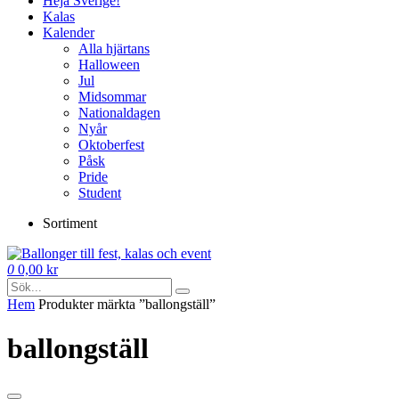
Heja Sverige!
Kalas
Kalender
Alla hjärtans
Halloween
Jul
Midsommar
Nationaldagen
Nyår
Oktoberfest
Påsk
Pride
Student
Sortiment
0
0,00
kr
Hem
Produkter märkta ”ballongställ”
ballongställ