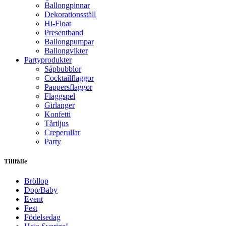
Ballongpinnar
Dekorationsställ
Hi-Float
Presentband
Ballongpumpar
Ballong­vikter
Party­­produkter
Såpbubblor
Cocktail­flaggor
Pappers­flaggor
Flaggspel
Girlanger
Konfetti
Tårtljus
Creperullar
Party
Tillfälle
Bröllop
Dop/Baby
Event
Fest
Födelsedag