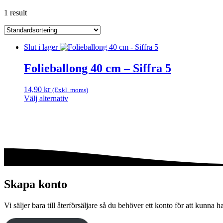
1 result
Slut i lager
Folieballong 40 cm – Siffra 5
14,90
kr
(Exkl. moms)
Välj alternativ
Den
här
produkten
har
flera
varianter.
De
olika
alternativen
Skapa konto
kan
väljas
Vi säljer bara till återförsäljare så du behöver ett konto för att kunna h
på
produktsidan