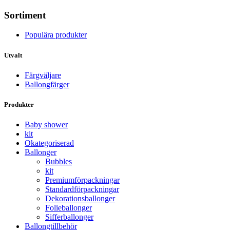
Sortiment
Populära produkter
Utvalt
Färgväljare
Ballongfärger
Produkter
Baby shower
kit
Okategoriserad
Ballonger
Bubbles
kit
Premium­förpackningar
Standard­­förpackningar
Dekorations­ballonger
Folie­­­ballonger
Siffer­­ballonger
Ballong­tillbehör