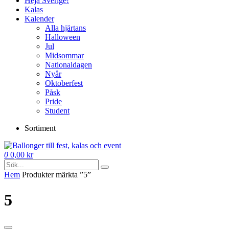
Heja Sverige!
Kalas
Kalender
Alla hjärtans
Halloween
Jul
Midsommar
Nationaldagen
Nyår
Oktoberfest
Påsk
Pride
Student
Sortiment
0
0,00
kr
Hem
Produkter märkta ”5”
5