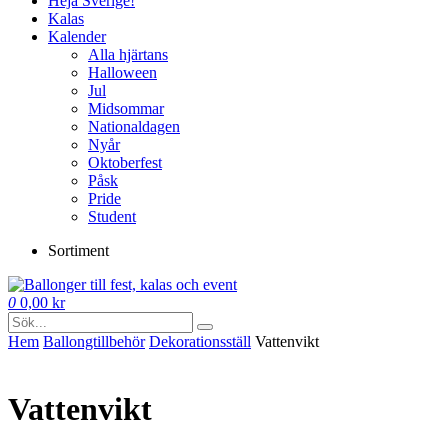
Heja Sverige!
Kalas
Kalender
Alla hjärtans
Halloween
Jul
Midsommar
Nationaldagen
Nyår
Oktoberfest
Påsk
Pride
Student
Sortiment
0
0,00
kr
Hem
Ballong­tillbehör
Dekorationsställ
Vattenvikt
Vattenvikt