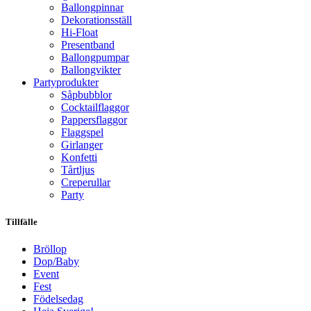
Ballongpinnar
Dekorationsställ
Hi-Float
Presentband
Ballongpumpar
Ballong­vikter
Party­­produkter
Såpbubblor
Cocktail­flaggor
Pappers­flaggor
Flaggspel
Girlanger
Konfetti
Tårtljus
Creperullar
Party
Tillfälle
Bröllop
Dop/Baby
Event
Fest
Födelsedag