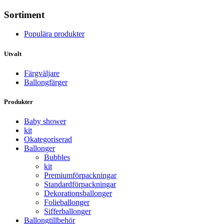
Sortiment
Populära produkter
Utvalt
Färgväljare
Ballongfärger
Produkter
Baby shower
kit
Okategoriserad
Ballonger
Bubbles
kit
Premium­förpackningar
Standard­­förpackningar
Dekorations­ballonger
Folie­­­ballonger
Siffer­­ballonger
Ballong­tillbehör