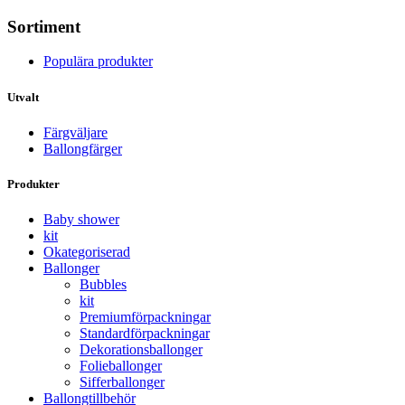
Sortiment
Populära produkter
Utvalt
Färgväljare
Ballongfärger
Produkter
Baby shower
kit
Okategoriserad
Ballonger
Bubbles
kit
Premium­förpackningar
Standard­­förpackningar
Dekorations­ballonger
Folie­­­ballonger
Siffer­­ballonger
Ballong­tillbehör