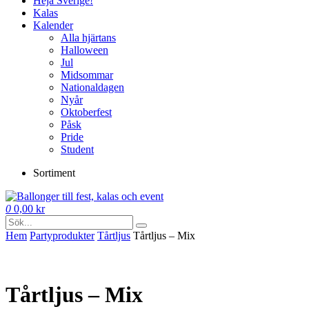
Heja Sverige!
Kalas
Kalender
Alla hjärtans
Halloween
Jul
Midsommar
Nationaldagen
Nyår
Oktoberfest
Påsk
Pride
Student
Sortiment
0
0,00
kr
Hem
Party­­produkter
Tårtljus
Tårtljus – Mix
Tårtljus – Mix