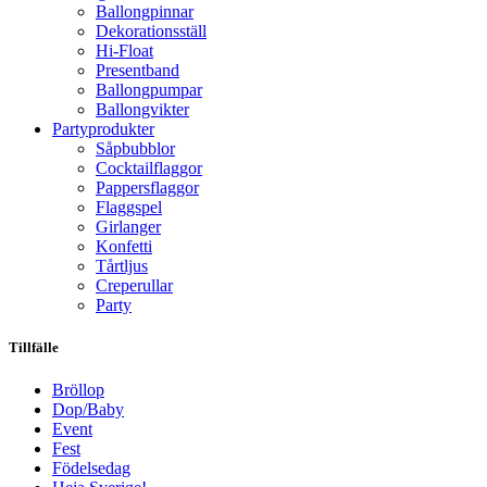
Ballongpinnar
Dekorationsställ
Hi-Float
Presentband
Ballongpumpar
Ballong­vikter
Party­­produkter
Såpbubblor
Cocktail­flaggor
Pappers­flaggor
Flaggspel
Girlanger
Konfetti
Tårtljus
Creperullar
Party
Tillfälle
Bröllop
Dop/Baby
Event
Fest
Födelsedag