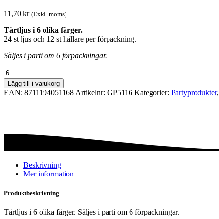
11,70
kr
(Exkl. moms)
Tårtljus i 6 olika färger.
24 st ljus och 12 st hållare per förpackning.
Säljes i parti om 6 förpackningar.
Tårtljus
-
Lägg till i varukorg
Mix
EAN:
8711194051168
Artikelnr:
GP5116
Kategorier:
Party­­produkter
mängd
Beskrivning
Mer information
Produktbeskrivning
Tårtljus i 6 olika färger. Säljes i parti om 6 förpackningar.