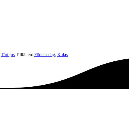
,
Tårtljus
Tillfällen:
Födelsedag
,
Kalas