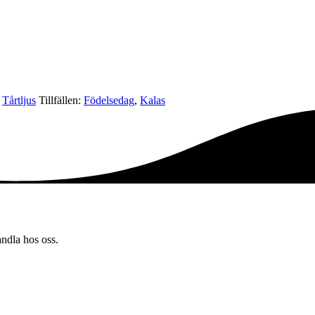
,
Tårtljus
Tillfällen:
Födelsedag
,
Kalas
andla hos oss.