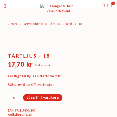
0
Hem
Party­­produkter
Tårtljus
Tårtljus – 18
TÅRTLJUS – 18
17,70
kr
(Exkl. moms)
Festligt tårtljus i sifferform ”18”.
Säljes i parti om 6 förpackningar.
Tårtljus
Lägg till i varukorg
-
18
EAN:
8711194051182
mängd
Artikelnr:
GP5118