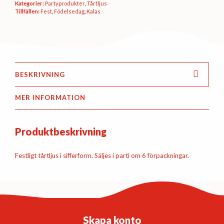
Kategorier:
Party­­produkter
,
Tårtljus
Tillfällen:
Fest
,
Födelsedag
,
Kalas
BESKRIVNING
MER INFORMATION
Produktbeskrivning
Festligt tårtljus i sifferform. Säljes i parti om 6 förpackningar.
Skapa konto