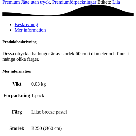
Premium Jätte utan tryck
,
Premium­förpackningar
Etikett:
Lila
Lilac
breeze
pastel
mängd
Beskrivning
Mer information
Produktbeskrivning
Dessa otryckta ballonger är av storlek 60 cm i diameter och finns i
många olika färger.
Mer information
Vikt
0,03 kg
Förpackning
1-pack
Färg
Lilac breeze pastel
Storlek
B250 (Ø60 cm)