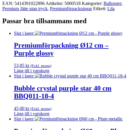
EAN:
5414391022896
Artikelnr:
5000518
Kategorier:
Ballonger
,
Premium Jätte utan tryck
,
Premium­förpackningar
Etikett:
Lila
Passar bra tillsammans med
Slut i lager
Premiumförpackning Ø12 cm –
Purple glossy
53,85
kr
(Exkl. moms)
Lägg till i varukorg
Slut i lager
Bubble crystal purple star 40 cm
BBQ011-18-4
45,00
kr
(Exkl. moms)
Lägg till i varukorg
Slut i lager