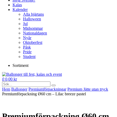
Heja Sverige!
Kalas
Kalender
Alla hjärtans
Halloween
Jul
Midsommar
Nationaldagen
Nyår
Oktoberfest
Påsk
Pride
Student
Sortiment
0
0,00
kr
Hem
Ballonger
Premium­förpackningar
Premium Jätte utan tryck
Premiumförpackning Ø60 cm – Lilac breeze pastel
Premiumförpackning Ø60 cm