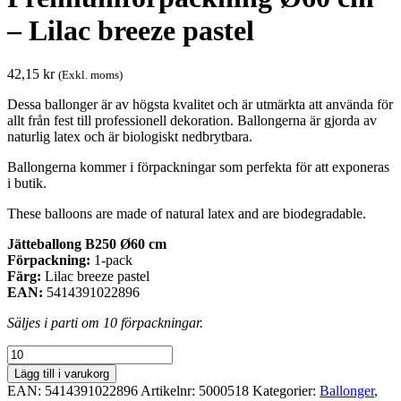
– Lilac breeze pastel
42,15
kr
(Exkl. moms)
Dessa ballonger är av högsta kvalitet och är utmärkta att använda för
allt från fest till professionell dekoration. Ballongerna är gjorda av
naturlig latex och är biologiskt nedbrytbara.
Ballongerna kommer i förpackningar som perfekta för att exponeras
i butik.
These balloons are made of natural latex and are biodegradable.
Jätteballong B250 Ø60 cm
Förpackning:
1-pack
Färg:
Lilac breeze pastel
EAN:
5414391022896
Säljes i parti om 10 förpackningar.
Premiumförpackning
Ø60
Lägg till i varukorg
cm
EAN:
5414391022896
Artikelnr:
5000518
Kategorier:
Ballonger
,
-