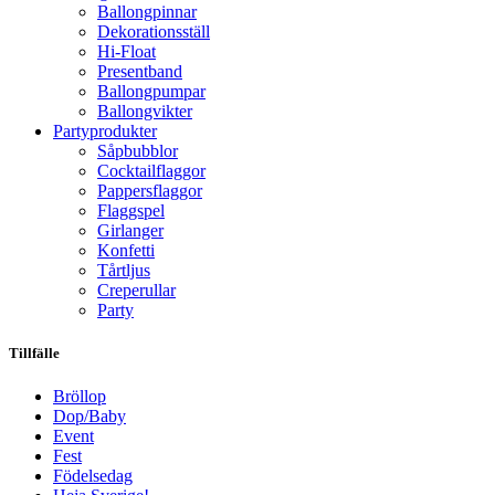
Ballongpinnar
Dekorationsställ
Hi-Float
Presentband
Ballongpumpar
Ballong­vikter
Party­­produkter
Såpbubblor
Cocktail­flaggor
Pappers­flaggor
Flaggspel
Girlanger
Konfetti
Tårtljus
Creperullar
Party
Tillfälle
Bröllop
Dop/Baby
Event
Fest
Födelsedag