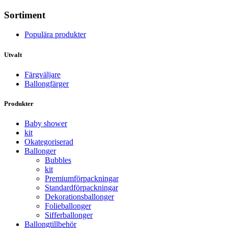
Sortiment
Populära produkter
Utvalt
Färgväljare
Ballongfärger
Produkter
Baby shower
kit
Okategoriserad
Ballonger
Bubbles
kit
Premium­förpackningar
Standard­­förpackningar
Dekorations­ballonger
Folie­­­ballonger
Siffer­­ballonger
Ballong­tillbehör