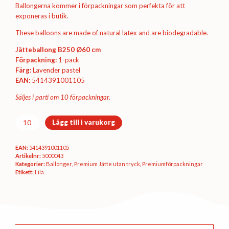
Ballongerna kommer i förpackningar som perfekta för att
exponeras i butik.
These balloons are made of natural latex and are biodegradable.
Jätteballong B250 Ø60 cm
Förpackning:
1-pack
Färg:
Lavender pastel
EAN:
5414391001105
Säljes i parti om 10 förpackningar.
Premiumförpackning
Lägg till i varukorg
Ø60
cm
EAN:
5414391001105
-
Artikelnr:
5000043
Lavender
Kategorier:
Ballonger
,
Premium Jätte utan tryck
,
Premium­förpackningar
pastel
Etikett:
Lila
mängd