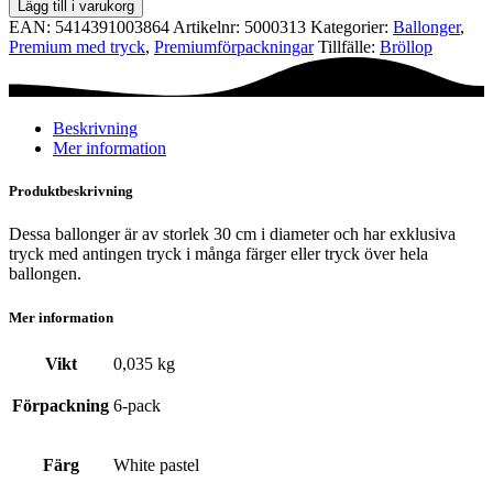
Lägg till i varukorg
cm
EAN:
5414391003864
Artikelnr:
5000313
Kategorier:
Ballonger
,
-
Premium med tryck
,
Premium­förpackningar
Tillfälle:
Bröllop
Mr
&
Mrs
mängd
Beskrivning
Mer information
Produktbeskrivning
Dessa ballonger är av storlek 30 cm i diameter och har exklusiva
tryck med antingen tryck i många färger eller tryck över hela
ballongen.
Mer information
Vikt
0,035 kg
Förpackning
6-pack
Färg
White pastel