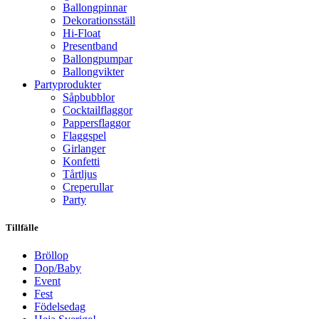
Ballongpinnar
Dekorationsställ
Hi-Float
Presentband
Ballongpumpar
Ballong­vikter
Party­­produkter
Såpbubblor
Cocktail­flaggor
Pappers­flaggor
Flaggspel
Girlanger
Konfetti
Tårtljus
Creperullar
Party
Tillfälle
Bröllop
Dop/Baby
Event
Fest
Födelsedag