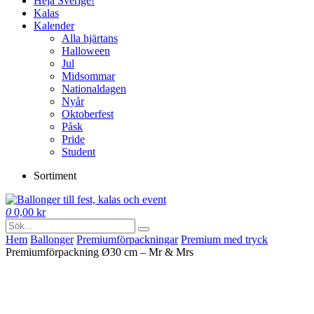
Heja Sverige!
Kalas
Kalender
Alla hjärtans
Halloween
Jul
Midsommar
Nationaldagen
Nyår
Oktoberfest
Påsk
Pride
Student
Sortiment
0
0,00
kr
Hem
Ballonger
Premium­förpackningar
Premium med tryck
Premiumförpackning Ø30 cm – Mr & Mrs