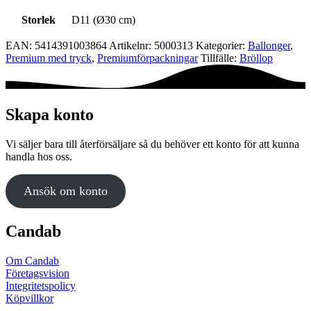
Storlek
D11 (Ø30 cm)
EAN:
5414391003864
Artikelnr:
5000313
Kategorier:
Ballonger
,
Premium med tryck
,
Premium­förpackningar
Tillfälle:
Bröllop
Skapa konto
Vi säljer bara till återförsäljare så du behöver ett konto för att kunna
handla hos oss.
Ansök om konto
Candab
Om Candab
Företagsvision
Integritetspolicy
Köpvillkor