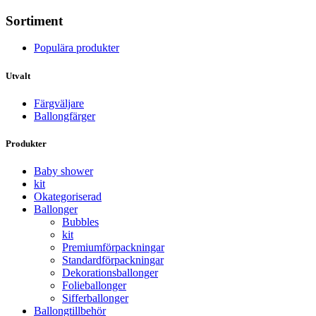
Sortiment
Populära produkter
Utvalt
Färgväljare
Ballongfärger
Produkter
Baby shower
kit
Okategoriserad
Ballonger
Bubbles
kit
Premium­förpackningar
Standard­­förpackningar
Dekorations­ballonger
Folie­­­ballonger
Siffer­­ballonger
Ballong­tillbehör