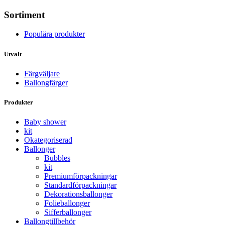
Sortiment
Populära produkter
Utvalt
Färgväljare
Ballongfärger
Produkter
Baby shower
kit
Okategoriserad
Ballonger
Bubbles
kit
Premium­förpackningar
Standard­­förpackningar
Dekorations­ballonger
Folie­­­ballonger
Siffer­­ballonger
Ballong­tillbehör