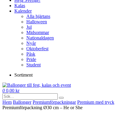
Heja Sverige!
Kalas
Kalender
Alla hjärtans
Halloween
Jul
Midsommar
Nationaldagen
Nyår
Oktoberfest
Påsk
Pride
Student
Sortiment
0
0,00
kr
Hem
Ballonger
Premium­förpackningar
Premium med tryck
Premiumförpackning Ø30 cm – He or She