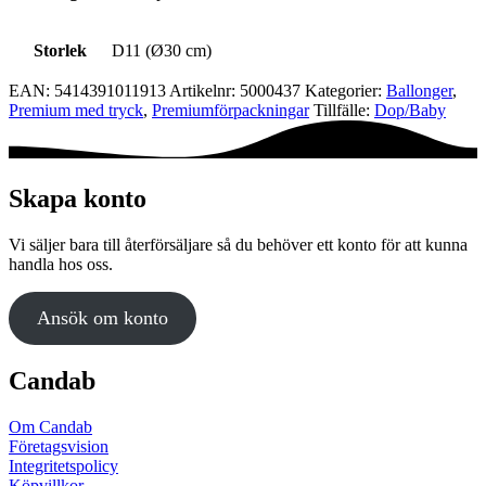
Storlek
D11 (Ø30 cm)
EAN:
5414391011913
Artikelnr:
5000437
Kategorier:
Ballonger
,
Premium med tryck
,
Premium­förpackningar
Tillfälle:
Dop/Baby
Skapa konto
Vi säljer bara till återförsäljare så du behöver ett konto för att kunna
handla hos oss.
Ansök om konto
Candab
Om Candab
Företagsvision
Integritetspolicy
Köpvillkor