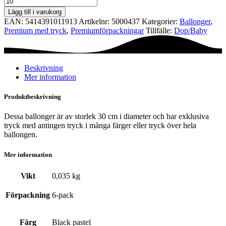
Ø30
Lägg till i varukorg
cm
EAN:
5414391011913
Artikelnr:
5000437
Kategorier:
Ballonger
,
-
Premium med tryck
,
Premium­förpackningar
Tillfälle:
Dop/Baby
He
or
She
mängd
Beskrivning
Mer information
Produktbeskrivning
Dessa ballonger är av storlek 30 cm i diameter och har exklusiva
tryck med antingen tryck i många färger eller tryck över hela
ballongen.
Mer information
Vikt
0,035 kg
Förpackning
6-pack
Färg
Black pastel