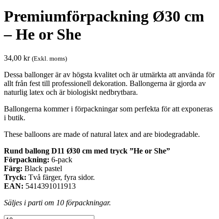
Premiumförpackning Ø30 cm
– He or She
34,00
kr
(Exkl. moms)
Dessa ballonger är av högsta kvalitet och är utmärkta att använda för
allt från fest till professionell dekoration. Ballongerna är gjorda av
naturlig latex och är biologiskt nedbrytbara.
Ballongerna kommer i förpackningar som perfekta för att exponeras
i butik.
These balloons are made of natural latex and are biodegradable.
Rund ballong D11 Ø30 cm med tryck ”He or She”
Förpackning:
6-pack
Färg:
Black pastel
Tryck:
Två färger, fyra sidor.
EAN:
5414391011913
Säljes i parti om 10 förpackningar.
Premiumförpackning