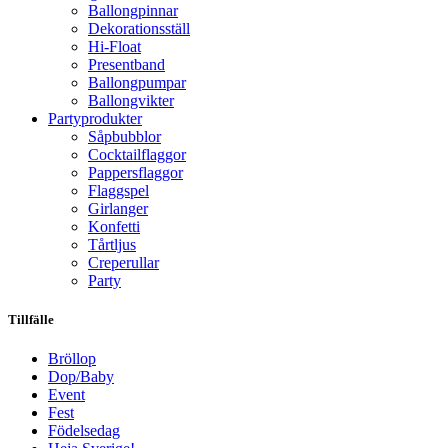
Ballongpinnar
Dekorationsställ
Hi-Float
Presentband
Ballongpumpar
Ballong­vikter
Party­­produkter
Såpbubblor
Cocktail­flaggor
Pappers­flaggor
Flaggspel
Girlanger
Konfetti
Tårtljus
Creperullar
Party
Tillfälle
Bröllop
Dop/Baby
Event
Fest
Födelsedag