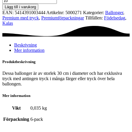
Ø30
Lägg till i varukorg
cm
EAN:
5414391003444
Artikelnr:
5000271
Kategorier:
Ballonger
,
-
Premium med tryck
,
Premium­förpackningar
Tillfällen:
Födelsedag
,
Happy
Kalas
Birthday
to
You
mängd
Beskrivning
Mer information
Produktbeskrivning
Dessa ballonger är av storlek 30 cm i diameter och har exklusiva
tryck med antingen tryck i många färger eller tryck över hela
ballongen.
Mer information
Vikt
0,035 kg
Förpackning
6-pack