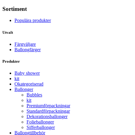
Sortiment
Populära produkter
Utvalt
Färgväljare
Ballongfärger
Produkter
Baby shower
kit
Okategoriserad
Ballonger
Bubbles
kit
Premium­förpackningar
Standard­­förpackningar
Dekorations­ballonger
Folie­­­ballonger
Siffer­­ballonger
Ballong­tillbehör