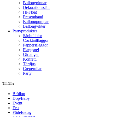
Ballongpinnar
Dekorationsställ
Hi-Float
Presentband
Ballongpumpar
Ballong­vikter
Party­­produkter
Såpbubblor
Cocktail­flaggor
Pappers­flaggor
Flaggspel
Girlanger
Konfetti
Tårtljus
Creperullar
Party
Tillfälle
Bröllop
Dop/Baby
Event
Fest
Födelsedag