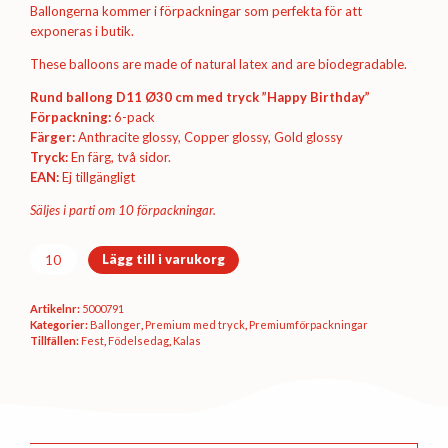
Ballongerna kommer i förpackningar som perfekta för att
exponeras i butik.
These balloons are made of natural latex and are biodegradable.
Rund ballong D11 Ø30 cm med tryck ”Happy Birthday”
Förpackning:
6-pack
Färger:
Anthracite glossy, Copper glossy, Gold glossy
Tryck:
En färg, två sidor.
EAN:
Ej tillgängligt
Säljes i parti om 10 förpackningar.
Premiumförpackning
Lägg till i varukorg
Ø30
cm
Artikelnr:
5000791
-
Kategorier:
Ballonger
,
Premium med tryck
,
Premium­förpackningar
Happy
Tillfällen:
Fest
,
Födelsedag
,
Kalas
Birthday
(glossy)
mängd