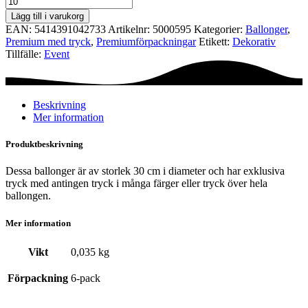
Ø30
Lägg till i varukorg
cm
EAN:
5414391042733
Artikelnr:
5000595
Kategorier:
Ballonger
,
-
Premium med tryck
,
Premium­förpackningar
Etikett:
Dekorativ
Globe
Tillfälle:
Event
mängd
Beskrivning
Mer information
Produktbeskrivning
Dessa ballonger är av storlek 30 cm i diameter och har exklusiva
tryck med antingen tryck i många färger eller tryck över hela
ballongen.
Mer information
Vikt
0,035 kg
Förpackning
6-pack