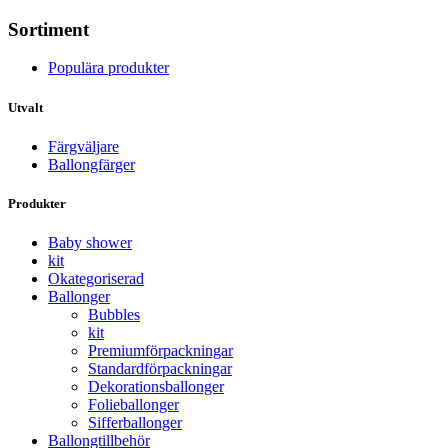
Sortiment
Populära produkter
Utvalt
Färgväljare
Ballongfärger
Produkter
Baby shower
kit
Okategoriserad
Ballonger
Bubbles
kit
Premium­förpackningar
Standard­­förpackningar
Dekorations­ballonger
Folie­­­ballonger
Siffer­­ballonger
Ballong­tillbehör