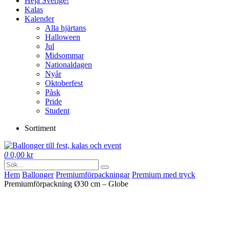
Heja Sverige!
Kalas
Kalender
Alla hjärtans
Halloween
Jul
Midsommar
Nationaldagen
Nyår
Oktoberfest
Påsk
Pride
Student
Sortiment
0
0,00
kr
Hem
Ballonger
Premium­förpackningar
Premium med tryck
Premiumförpackning Ø30 cm – Globe