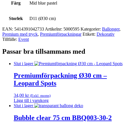
Färg
Mid blue pastel
Storlek
D11 (Ø30 cm)
EAN:
5414391042733
Artikelnr:
5000595
Kategorier:
Ballonger
,
Premium med tryck
,
Premium­förpackningar
Etikett:
Dekorativ
Tillfälle:
Event
Passar bra tillsammans med
Slut i lager
Premiumförpackning Ø30 cm –
Leopard Spots
34,00
kr
(Exkl. moms)
Lägg till i varukorg
Slut i lager
Bubble clear 75 cm BBQ003-30-2