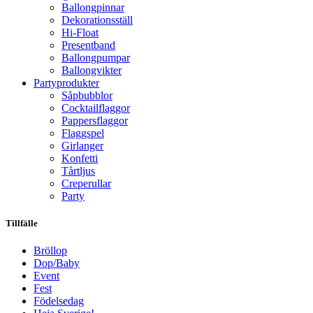
Ballongpinnar
Dekorationsställ
Hi-Float
Presentband
Ballongpumpar
Ballong­vikter
Party­­produkter
Såpbubblor
Cocktail­flaggor
Pappers­flaggor
Flaggspel
Girlanger
Konfetti
Tårtljus
Creperullar
Party
Tillfälle
Bröllop
Dop/Baby
Event
Fest
Födelsedag