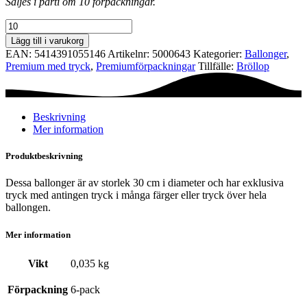
Säljes i parti om 10 förpackningar.
Premiumförpackning
Ø30
Lägg till i varukorg
cm
EAN:
5414391055146
Artikelnr:
5000643
Kategorier:
Ballonger
,
-
Premium med tryck
,
Premium­förpackningar
Tillfälle:
Bröllop
Game
Over
mängd
Beskrivning
Mer information
Produktbeskrivning
Dessa ballonger är av storlek 30 cm i diameter och har exklusiva
tryck med antingen tryck i många färger eller tryck över hela
ballongen.
Mer information
Vikt
0,035 kg
Förpackning
6-pack