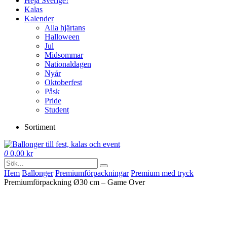
Heja Sverige!
Kalas
Kalender
Alla hjärtans
Halloween
Jul
Midsommar
Nationaldagen
Nyår
Oktoberfest
Påsk
Pride
Student
Sortiment
0
0,00
kr
Hem
Ballonger
Premium­förpackningar
Premium med tryck
Premiumförpackning Ø30 cm – Game Over