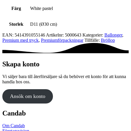
Färg
White pastel
Storlek
D11 (Ø30 cm)
EAN:
5414391055146
Artikelnr:
5000643
Kategorier:
Ballonger
,
Premium med tryck
,
Premium­förpackningar
Tillfälle:
Bröllop
Skapa konto
Vi säljer bara till återförsäljare så du behöver ett konto för att kunna
handla hos oss.
Ansök om konto
Candab
Om Candab
Företagsvision