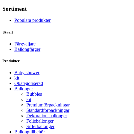
Sortiment
Populära produkter
Utvalt
Färgväljare
Ballongfärger
Produkter
Baby shower
kit
Okategoriserad
Ballonger
Bubbles
kit
Premium­förpackningar
Standard­­förpackningar
Dekorations­ballonger
Folie­­­ballonger
Siffer­­ballonger
Ballong­tillbehör