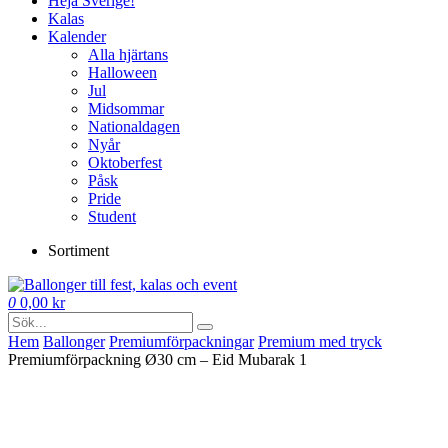
Heja Sverige!
Kalas
Kalender
Alla hjärtans
Halloween
Jul
Midsommar
Nationaldagen
Nyår
Oktoberfest
Påsk
Pride
Student
Sortiment
0
0,00
kr
Hem
Ballonger
Premium­förpackningar
Premium med tryck
Premiumförpackning Ø30 cm – Eid Mubarak 1