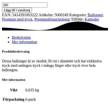
Premiumförpackning
Ø30
Lägg till i varukorg
cm
EAN:
5414391003222
Artikelnr:
5000249
Kategorier:
Ballonger
,
-
Premium med tryck
,
Premium­förpackningar
Tillfälle:
Kalender
Eid
Mubarak
1
mängd
Beskrivning
Mer information
Produktbeskrivning
Dessa ballonger är av storlek 30 cm i diameter och har exklusiva
tryck med antingen tryck i många färger eller tryck över hela
ballongen.
Mer information
Vikt
0,035 kg
Förpackning
6-pack