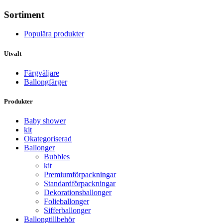
Sortiment
Populära produkter
Utvalt
Färgväljare
Ballongfärger
Produkter
Baby shower
kit
Okategoriserad
Ballonger
Bubbles
kit
Premium­förpackningar
Standard­­förpackningar
Dekorations­ballonger
Folie­­­ballonger
Siffer­­ballonger
Ballong­tillbehör