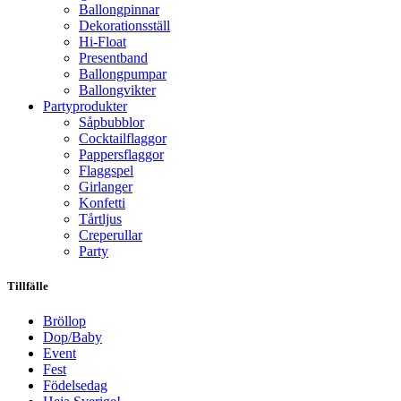
Ballongpinnar
Dekorationsställ
Hi-Float
Presentband
Ballongpumpar
Ballong­vikter
Party­­produkter
Såpbubblor
Cocktail­flaggor
Pappers­flaggor
Flaggspel
Girlanger
Konfetti
Tårtljus
Creperullar
Party
Tillfälle
Bröllop
Dop/Baby
Event
Fest
Födelsedag