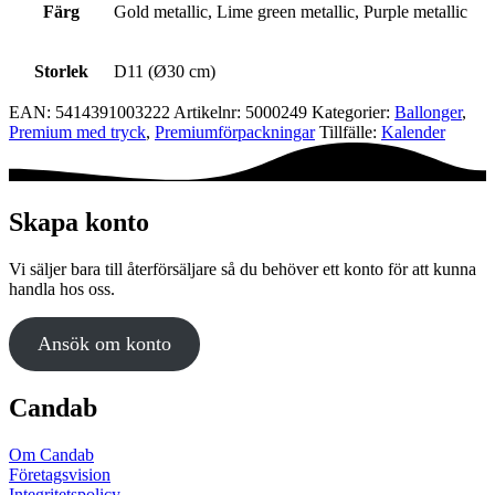
Färg
Gold metallic, Lime green metallic, Purple metallic
Storlek
D11 (Ø30 cm)
EAN:
5414391003222
Artikelnr:
5000249
Kategorier:
Ballonger
,
Premium med tryck
,
Premium­förpackningar
Tillfälle:
Kalender
Skapa konto
Vi säljer bara till återförsäljare så du behöver ett konto för att kunna
handla hos oss.
Ansök om konto
Candab
Om Candab
Företagsvision
Integritetspolicy